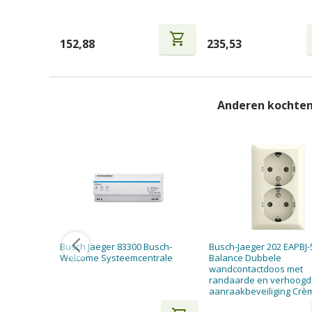
shopping_cart
152,88
235,53
Anderen kochten
Busch Jaeger 83300 Busch-
Busch-Jaeger 202 EAPBJ-
Welcome Systeemcentrale
Balance Dubbele
wandcontactdoos met
randaarde en verhoog
aanraakbeveiliging Crè