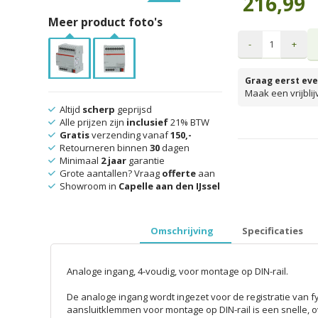
216,99
Meer product foto's
-
+
Graag eerst eve
Maak een vrijbli
Altijd
scherp
geprijsd
Alle prijzen zijn
inclusief
21% BTW
Gratis
verzending vanaf
150,-
prijzen inclusief 
Retourneren binnen
30
dagen
Minimaal
2 jaar
garantie
Grote aantallen? Vraag
offerte
aan
Showroom in
Capelle aan den IJssel
Omschrijving
Specificaties
Analoge ingang, 4-voudig, voor montage op DIN-rail.
De analoge ingang wordt ingezet voor de registratie van 
aansluitklemmen voor montage op DIN-rail is een snelle, 