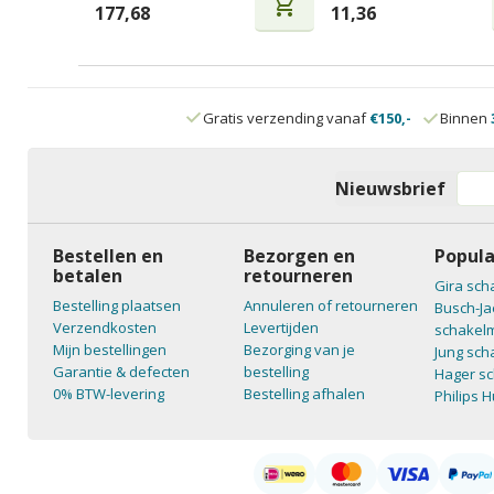
shopping_cart
177,68
11,36
Gratis verzending vanaf
€150,-
Binnen
Nieuwsbrief
Bestellen en
Bezorgen en
Popula
betalen
retourneren
Gira sch
Bestelling plaatsen
Annuleren of retourneren
Busch-Ja
Verzendkosten
Levertijden
schakelm
Mijn bestellingen
Bezorging van je
Jung sch
Garantie & defecten
bestelling
Hager sc
0% BTW-levering
Bestelling afhalen
Philips 