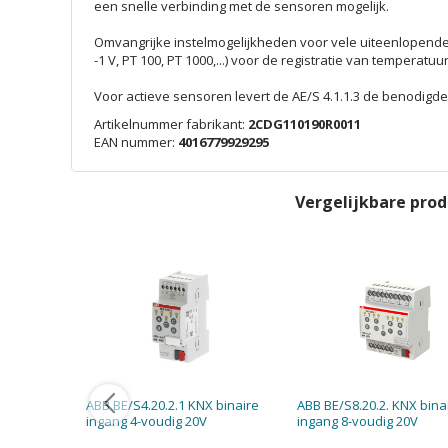
een snelle verbinding met de sensoren mogelijk.
Omvangrijke instelmogelijkheden voor vele uiteenlopende t
-1 V, PT 100, PT 1000,...) voor de registratie van temperatuu
Voor actieve sensoren levert de AE/S 4.1.1.3 de benodigd
Artikelnummer fabrikant:
2CDG110190R0011
EAN nummer:
4016779929295
Vergelijkbare pro
ABB BE/S4.20.2.1 KNX binaire
ABB BE/S8.20.2. KNX bina
ingang 4-voudig 20V
ingang 8-voudig 20V