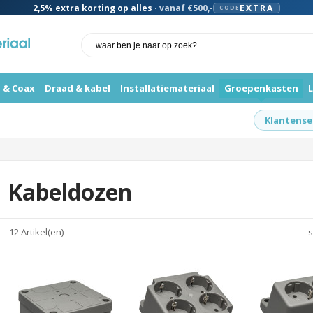
2,5%
extra korting op alles
· vanaf €500,-
EXTRA
CODE
 & Coax
Draad & kabel
Installatiemateriaal
Groepenkasten
Klantense
Kabeldozen
12 Artikel(en)
s