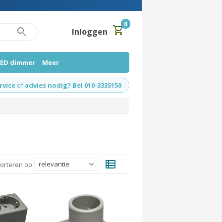
0
shopping_cart
search
Inloggen
LED dimmer
Meer
rvice
of
advies nodig? Bel 010-3335150
view_list
orteren op