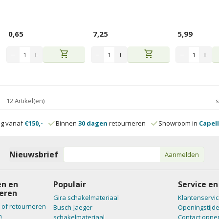
0,65
7,25
5,99
shopping_cart
shopping_cart
−
+
−
+
−
+
12 Artikel(en)
s
ng vanaf
€150,-
Binnen
30 dagen
retourneren
Showroom in
Capell
Nieuwsbrief
Aanmelden
n en
Populair
Service en
eren
Gira schakelmateriaal
Klantenservic
 of retourneren
Busch-Jaeger
Openingstijd
n
schakelmateriaal
Contact opn