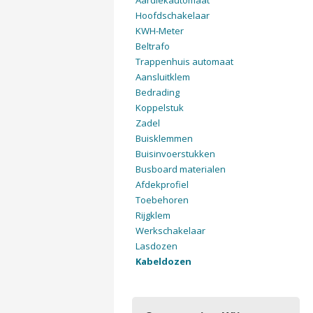
Aardlekautomaat
Hoofdschakelaar
KWH-Meter
Beltrafo
Trappenhuis automaat
Aansluitklem
Bedrading
Koppelstuk
Zadel
Buisklemmen
Buisinvoerstukken
Busboard materialen
Afdekprofiel
Toebehoren
Rijgklem
Werkschakelaar
Lasdozen
Kabeldozen