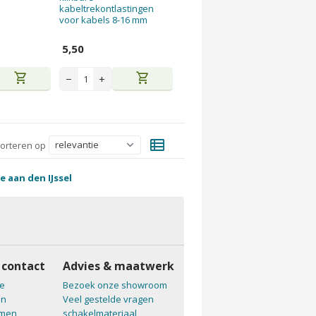
kabeltrekontlastingen
voor kabels 8-16 mm
5,50
shopping_cart
shopping_cart
−
+
view_list
orteren op
e aan den IJssel
 contact
Advies & maatwerk
e
Bezoek onze showroom
en
Veel gestelde vragen
emen
schakelmateriaal