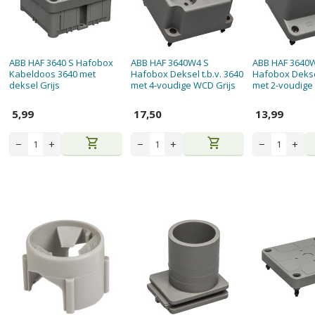
ABB HAF 3640 S Hafobox
ABB HAF 3640W4 S
ABB HAF 3640
Kabeldoos 3640 met
Hafobox Deksel t.b.v. 3640
Hafobox Deksel
deksel Grijs
met 4-voudige WCD Grijs
met 2-voudige
5,99
17,50
13,99
shopping_cart
shopping_cart
−
+
−
+
−
+