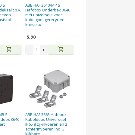
D S
ABB HAF 3640/MP S
eksel t.b.v.
Hafobox Onderbak 3640
roeven
met universele voor
ststof
kabelgoot gerecycled
kunststof
5,90
shopping_cart
shopping_cart
−
+
MB S
ABB HAF 3665 Hafobox
ldoos 3640
Kabeldoos Universeel
art
IP65 8 zij-invoeren en 2
achterinvoeren incl. 3
klikbare