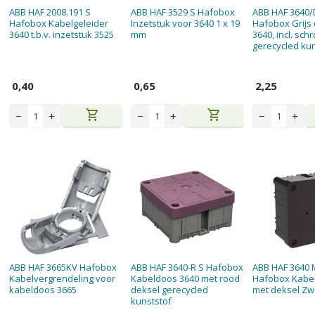
ABB HAF 2008.191 S
ABB HAF 3529 S Hafobox
ABB HAF 3640/
Hafobox Kabelgeleider
Inzetstuk voor 3640 1 x 19
Hafobox Grijs d
3640 t.b.v. inzetstuk 3525
mm
3640, incl. sch
gerecycled kun
0,40
0,65
2,25
shopping_cart
shopping_cart
−
+
−
+
−
+
ABB HAF 3665KV Hafobox
ABB HAF 3640-R S Hafobox
ABB HAF 3640 
Kabelvergrendeling voor
Kabeldoos 3640 met rood
Hafobox Kabe
kabeldoos 3665
deksel gerecycled
met deksel Zw
kunststof