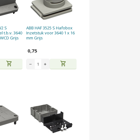
W2 S
ABB HAF 3525 S Hafobox
 t.b.v. 3640
Inzetstuk voor 3640 1 x 16
 WCD Grijs
mm Grijs
0,75
shopping_cart
shopping_cart
−
+