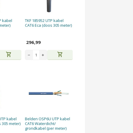
P kabel
TKF 185952 UTP kabel
meter)
CAT6 Eca (doos 305 meter)
296,99
shopping_cart
shopping_cart
−
+
UTP kabel
Belden OSP6U UTP kabel
 305 meter)
CAT6 Waterdicht/
grondkabel (per meter)