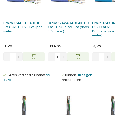
Draka 124456 UC400 HD
Draka 124456D4 UC400 HD
Draka 124991
Cat.6 U/UTP PVC Eca (per
Cat.6 U/UTP PVC Eca (doos
HS23 Cat.6 S/F
meter)
305 meter)
Dubbel afgesc
meter)
1,25
314,99
3,75
shopping_cart
shopping_cart
−
+
−
+
−
+
Gratis verzending vanaf
99
Binnen
30 dagen
euro
retourneren