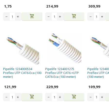
1,75
214,99
309,99
shopping_cart
shopping_cart
−
+
−
+
−
+
Pipelife 1234000534
Pipelife 1234001275
Pipelife 12340
Preflex UTP CAT6-Eca (100
Preflex UTP CAT6 +UTP
Preflex UTP C
meter)
CAT6-Eca (100 meter)
(100 meter)
121,99
229,99
109,99
shopping_cart
shopping_cart
−
+
−
+
−
+