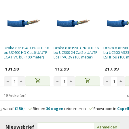
Draka 836194F3 PROFIT 16
Draka 836195F3 PROFIT 16
Draka 836196F
bu UC400 HD Cat.6 U/UTP
bu UC300 24 Cat5e U/UTP
bu UC500 AS23 
ECA PVC bu (100 meter)
Eca PVC gy (100 meter)
LSHF bu (100 m
131,99
112,99
217,99
shopping_cart
shopping_cart
−
+
−
+
−
+
19 Artikel(en)
s
ng vanaf
€150,-
Binnen
30 dagen
retourneren
Showroom in
Capell
Nieuwsbrief
Aanmelden