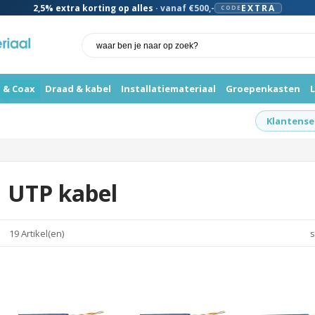
2,5%
extra korting op alles
· vanaf €500,-
EXTRA
CODE
 & Coax
Draad & kabel
Installatiemateriaal
Groepenkasten
Klantense
UTP kabel
19 Artikel(en)
s