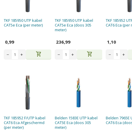
TKF 185950 UTP kabel
TKF 185950 UTP kabel
TKF 185952 UT
CAT5e Eca (per meter)
CAT5e Eca (doos 305
CAT6 Eca (per 
meter)
0,99
236,99
1,10
shopping_cart
shopping_cart
−
+
−
+
−
+
TKF 185952 F/UTP kabel
Belden 1583E UTP kabel
Belden 7965E 
CAT6 Eca Afgeschermd
CAT5E Eca (doos 305
CAT6 Eca (doos
(per meter)
meter)