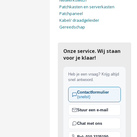
Netwerkswitch
Patchkasten en serverkasten
Patchpaneel
Kabel/ draadgeleider
Gereedschap
Onze service. Wij staan
voor je klaar!
Heb je een vraag? Krijg altijd
snel antwoord.
Contactformulier
(snelst)
Stuur een e-mail
Chat met ons
Bel: 010-3335150