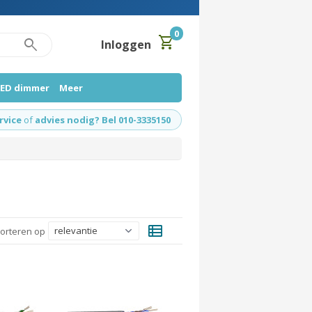
0
shopping_cart
search
Inloggen
LED dimmer
Meer
rvice
of
advies nodig? Bel 010-3335150
view_list
orteren op