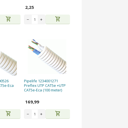
2,25
shopping_cart
shopping_cart
−
+
00526
Pipelife 1234001271
AT5e-Eca
Preflex UTP CAT5e +UTP
CAT5e-Eca (100 meter)
169,99
shopping_cart
shopping_cart
−
+