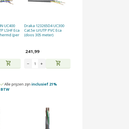
NN UC400
Draka 123265D4 UC300
TP LSHF Eca
Cat.5e U/UTP PVC Eca
hermd (per
(doos 305 meter)
241,99
shopping_cart
shopping_cart
−
+
Alle prijzen zijn
inclusief 21%
BTW