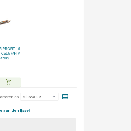
3 PROFIT 16
Cat.6 F/FTP
eter)
shopping_cart
view_list
orteren op
e aan den IJssel