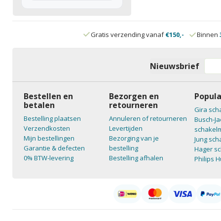
Gratis verzending vanaf
€150,-
Binnen
Nieuwsbrief
Bestellen en
Bezorgen en
Popula
betalen
retourneren
Gira sch
Bestelling plaatsen
Annuleren of retourneren
Busch-Ja
Verzendkosten
Levertijden
schakelm
Mijn bestellingen
Bezorging van je
Jung sch
Garantie & defecten
bestelling
Hager sc
0% BTW-levering
Bestelling afhalen
Philips 