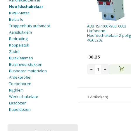
Aardlekautomaat
Hoofdschakelaar
KWH-Meter
Beltrafo
Trappenhuis automaat
ABB 1SPK007900F0003
Hafonorm
Aansluitklem
Hoofdschakelaar 2-polig
Bedrading
40A E202
Koppelstuk
Zadel
38,25
Buisklemmen
Buisinvoerstukken
shopping_cart
−
+
Busboard materialen
Afdekprofiel
Toebehoren
Rijgklem
Werkschakelaar
3 Artikel(en)
Lasdozen
Kabeldozen