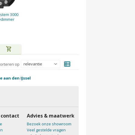
ystem 3000
Ddimmer
shopping_cart
view_list
orteren op
e aan den IJssel
 contact
Advies & maatwerk
e
Bezoek onze showroom
en
Veel gestelde vragen