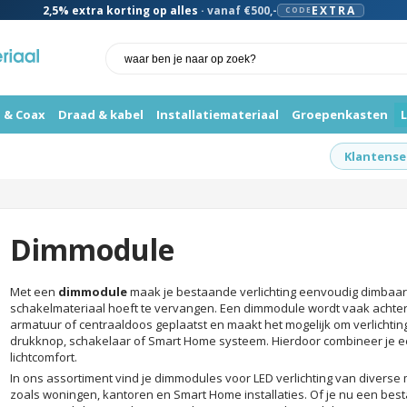
2,5%
extra korting op alles
· vanaf €500,-
EXTRA
CODE
 & Coax
Draad & kabel
Installatiemateriaal
Groepenkasten
Klantense
Dimmodule
Met een
dimmodule
maak je bestaande verlichting eenvoudig dimbaar 
schakelmateriaal hoeft te vervangen. Een dimmodule wordt vaak achte
armatuur of centraaldoos geplaatst en maakt het mogelijk om verlichti
drukknop, schakelaar of Smart Home systeem. Hierdoor combineer je ee
lichtcomfort.
In ons assortiment vind je dimmodules voor LED verlichting van diverse
zoals woningen, kantoren en Smart Home installaties. Of je nu een besta