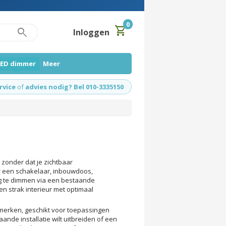
0
shopping_cart
search
Inloggen
LED dimmer
Meer
rvice
of
advies nodig? Bel 010-3335150
zonder dat je zichtbaar
r een schakelaar, inbouwdoos,
ng te dimmen via een bestaande
n strak interieur met optimaal
 merken, geschikt voor toepassingen
ande installatie wilt uitbreiden of een