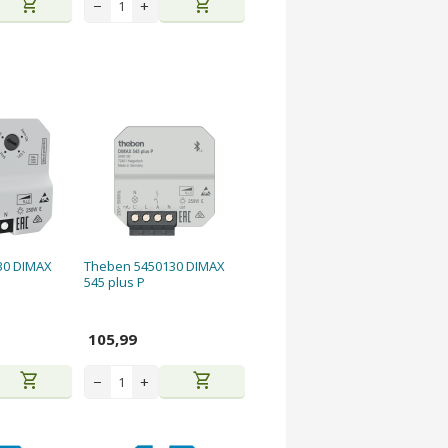
shopping_cart
shopping_cart
−
+
30 DIMAX
Theben 5450130 DIMAX
545 plus P
105,99
shopping_cart
shopping_cart
−
+