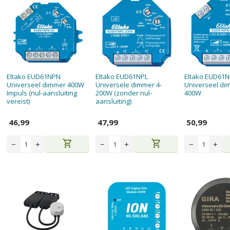
Eltako EUD61NPN
Eltako EUD61NPL
Eltako EUD61
Universeel dimmer 400W
Universele dimmer 4-
Universeel dim
Impuls (nul-aansluiting
200W (zonder nul-
400W
vereist)
aansluiting)
46,99
47,99
50,99
shopping_cart
shopping_cart
−
+
−
+
−
+