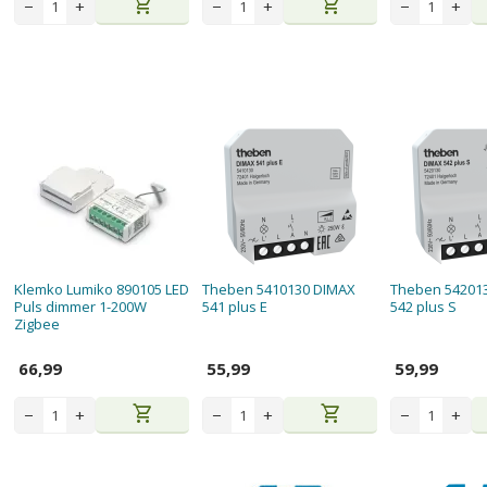
shopping_cart
shopping_cart
−
+
−
+
−
+
Klemko Lumiko 890105 LED
Theben 5410130 DIMAX
Theben 54201
Puls dimmer 1-200W
541 plus E
542 plus S
Zigbee
66,99
55,99
59,99
shopping_cart
shopping_cart
−
+
−
+
−
+