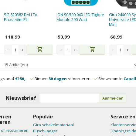
SG 820382 DALI To
ION 90.500.040 LED Zigbee
Gira 244000 S
Phasedim Pill
Module 200 Watt
Universele LE
Mini
118,99
53,99
68,99
shopping_cart
shopping_cart
−
+
−
+
−
+
15 Artikel(en)
s
ng vanaf
€150,-
Binnen
30 dagen
retourneren
Showroom in
Capell
Nieuwsbrief
Aanmelden
n en
Populair
Service en
eren
Gira schakelmateriaal
Klantenservic
 of retourneren
Busch-Jaeger
Openingstijd