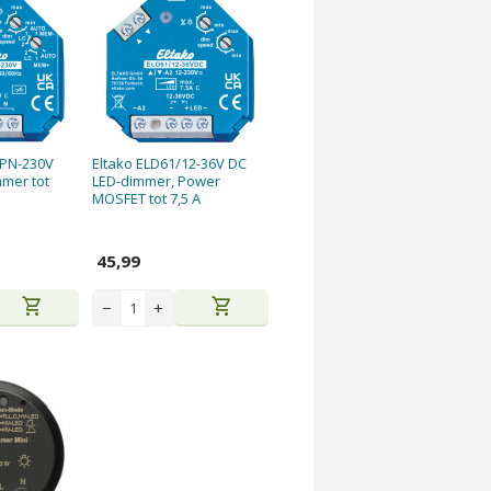
NPN-230V
Eltako ELD61/12-36V DC
mer tot
LED-dimmer, Power
MOSFET tot 7,5 A
45,99
shopping_cart
shopping_cart
−
+