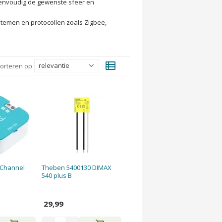
eenvoudig de gewenste sfeer en
stemen en protocollen zoals Zigbee,
view_list
orteren op
-Channel
Theben 5400130 DIMAX
540 plus B
29,99