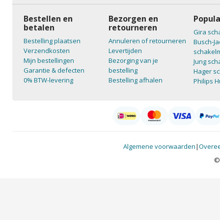
Bestellen en
Bezorgen en
Popula
betalen
retourneren
Gira sch
Bestelling plaatsen
Annuleren of retourneren
Busch-Ja
Verzendkosten
Levertijden
schakelm
Mijn bestellingen
Bezorging van je
Jung sch
Garantie & defecten
bestelling
Hager sc
0% BTW-levering
Bestelling afhalen
Philips 
Algemene voorwaarden
|
Overee
©