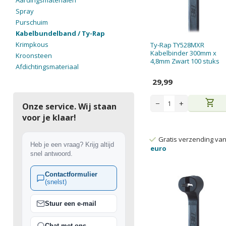
Aardingsmaterialen
Spray
Purschuim
Kabelbundelband / Ty-Rap
Krimpkous
Ty-Rap TY528MXR
Kabelbinder 300mm x
Kroonsteen
4,8mm Zwart 100 stuks
Afdichtingsmateriaal
29,99
shopping_cart
−
+
Onze service. Wij staan
voor je klaar!
Gratis verzending va
Heb je een vraag? Krijg altijd
euro
snel antwoord.
Contactformulier
(snelst)
Stuur een e-mail
Chat met ons