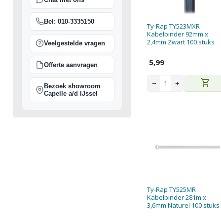
Bel: 010-3335150
Ty-Rap TY523MXR
Kabelbinder 92mm x
2,4mm Zwart 100 stuks
Veelgestelde vragen
5,99
Offerte aanvragen
shopping_cart
−
+
Bezoek showroom
Capelle a/d IJssel
Ty-Rap TY525MR
Kabelbinder 281m x
3,6mm Naturel 100 stuks