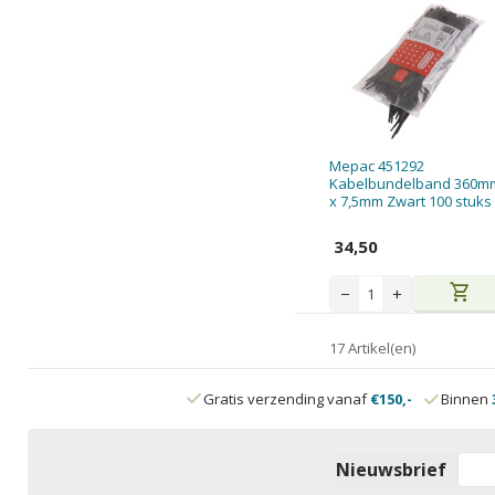
Mepac 451292
Kabelbundelband 360m
x 7,5mm Zwart 100 stuks
34,50
shopping_cart
−
+
17 Artikel(en)
Gratis verzending vanaf
€150,-
Binnen
Nieuwsbrief