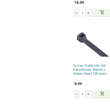
18,99
shopping_cart
−
+
Ty-Fast TY400-50X-100
Kabelbinder 366mm x
4,6mm Zwart 100 stuks
9,99
shopping_cart
−
+