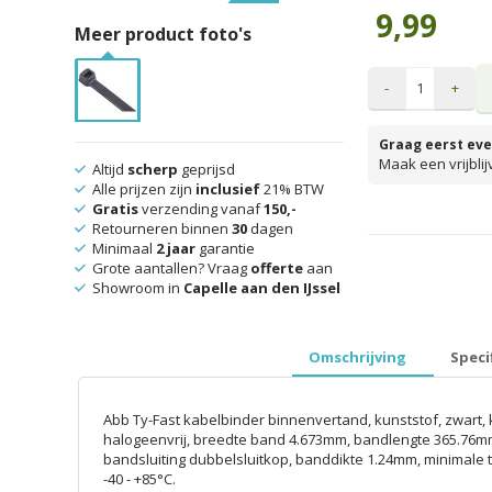
9,99
Meer product foto's
-
+
Graag eerst eve
Maak een vrijbli
Altijd
scherp
geprijsd
Alle prijzen zijn
inclusief
21% BTW
Gratis
verzending vanaf
150,-
Retourneren binnen
30
dagen
prijzen inclusief 
Minimaal
2 jaar
garantie
Grote aantallen? Vraag
offerte
aan
Showroom in
Capelle aan den IJssel
Omschrijving
Speci
Abb Ty-Fast kabelbinder binnenvertand, kunststof, zwart, 
halogeenvrij, breedte band 4.673mm, bandlengte 365.76m
bandsluiting dubbelsluitkop, banddikte 1.24mm, minimale 
-40 - +85°C.