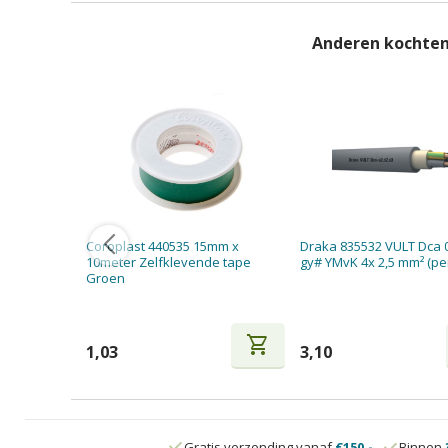
Anderen kochten
Coroplast 440535 15mm x
Draka 835532 VULT Dca 
10meter Zelfklevende tape
gy# YMvK 4x 2,5 mm² (pe
Groen
shopping_cart
1,03
3,10
Gratis verzending vanaf
€150,-
Binnen