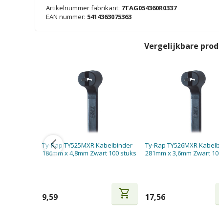
Artikelnummer fabrikant:
7TAG054360R0337
EAN nummer:
5414363075363
Vergelijkbare pro
Ty-Rap TY525MXR Kabelbinder
Ty-Rap TY526MXR Kabel
186mm x 4,8mm Zwart 100 stuks
281mm x 3,6mm Zwart 10
shopping_cart
9,59
17,56