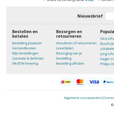
Nieuwsbrief
Bestellen en
Bezorgen en
Popula
betalen
retourneren
Gira sch
Bestelling plaatsen
Annuleren of retourneren
Busch-Ja
Verzendkosten
Levertijden
schakelm
Mijn bestellingen
Bezorging van je
Jung sch
Garantie & defecten
bestelling
Hager sc
0% BTW-levering
Bestelling afhalen
Philips 
Algemene voorwaarden
|
Overee
©