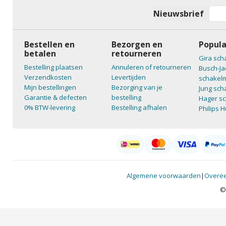
Nieuwsbrief
Bestellen en
Bezorgen en
Popula
betalen
retourneren
Gira sch
Bestelling plaatsen
Annuleren of retourneren
Busch-Ja
Verzendkosten
Levertijden
schakelm
Mijn bestellingen
Bezorging van je
Jung sch
Garantie & defecten
bestelling
Hager sc
0% BTW-levering
Bestelling afhalen
Philips 
Algemene voorwaarden
|
Overee
©