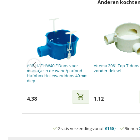
Anderen kochten
ABB HAF HW40-F Doos voor
Attema 2061 Top-T-doos 
montage in de wand/plafond
zonder deksel
Hafobox Hollewanddoos 40 mm
diep
shopping_cart
4,38
1,12
Gratis verzending vanaf
€150,-
Binnen