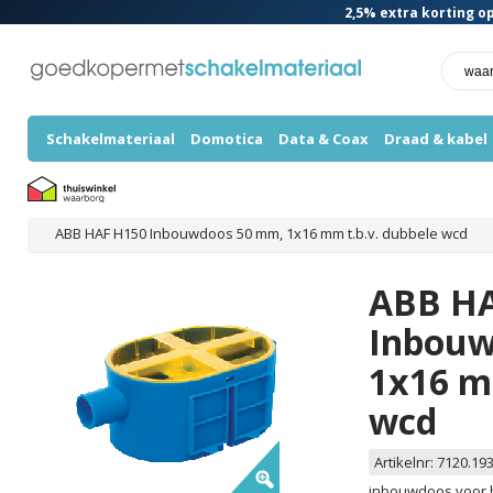
2,5%
extra korting op
Schakelmateriaal
Domotica
Data & Coax
Draad & kabel
ABB HAF H150 Inbouwdoos 50 mm, 1x16 mm t.b.v. dubbele wcd
ABB HA
Inbouw
1x16 m
wcd
Artikelnr:
7120.19
inbouwdoos voor 