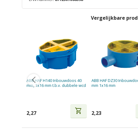
Vergelijkbare pro
ABB HAF H140 Inbouwdoos 40
ABB HAF DZ30 Inbouwdo
mm, 1x16 mm t.b.v. dubbele wcd
mm 1x16 mm
shopping_cart
2,27
2,23