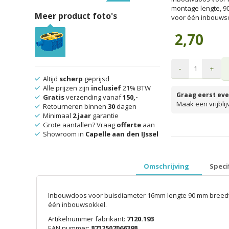
montage lengte, 9
Meer product foto's
voor één inbouwso
2,70
-
+
Altijd
scherp
geprijsd
Alle prijzen zijn
inclusief
21% BTW
Graag eerst eve
Gratis
verzending vanaf
150,-
Maak een vrijbli
Retourneren binnen
30
dagen
Minimaal
2 jaar
garantie
Grote aantallen? Vraag
offerte
aan
Showroom in
Capelle aan den IJssel
prijzen inclusief 
Omschrijving
Speci
Inbouwdoos voor buisdiameter 16mm lengte 90 mm breedt
één inbouwsokkel.
Artikelnummer fabrikant:
7120.193
EAN nummer:
8712507066398