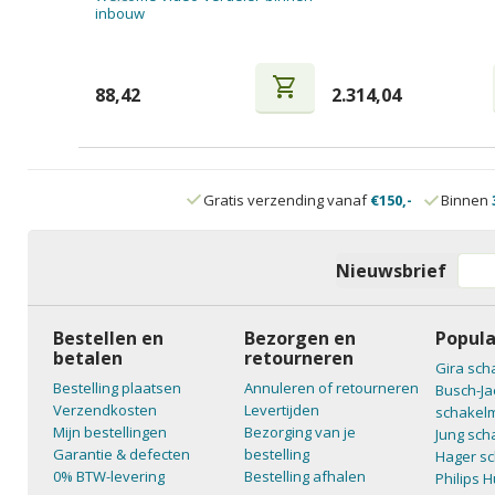
inbouw
shopping_cart
88,42
2.314,04
Gratis verzending vanaf
€150,-
Binnen
Nieuwsbrief
Bestellen en
Bezorgen en
Popula
betalen
retourneren
Gira sch
Bestelling plaatsen
Annuleren of retourneren
Busch-Ja
Verzendkosten
Levertijden
schakelm
Mijn bestellingen
Bezorging van je
Jung sch
Garantie & defecten
bestelling
Hager sc
0% BTW-levering
Bestelling afhalen
Philips 