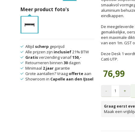
smaakvol vormgege
Meer product foto's
aluminium behuizi
eindkappen.
De meegeleverde 
gemakkelijke, oer
een maximale dikt
van een 1m. GST o.
Altijd
scherp
geprijsd
Alle prijzen zijn
inclusief
21% BTW
Deze Desk 1 wordt
Gratis
verzending vanaf
150,-
Cat6 UTP.
Retourneren binnen
30
dagen
Minimaal
2 jaar
garantie
76,99
Grote aantallen? Vraag
offerte
aan
Showroom in
Capelle aan den IJssel
-
+
Graag eerst eve
Maak een vrijbli
prijzen inclusief 