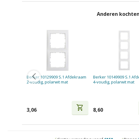
Anderen kochten
Berker 10129909 S.1 Afdekraam
Berker 10149909 S.1 Af
2-voudig, polarwit mat
4-voudig, polarwit mat
shopping_cart
3,06
8,60