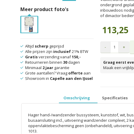
ondergrond geplak
Meer product foto's
inbouwdoos nodig)
of dimactor bedie
113,25
Altijd
scherp
geprijsd
-
+
Alle prijzen zijn
inclusief
21% BTW
Gratis
verzending vanaf
150,-
Retourneren binnen
30
dagen
Graag eerst eve
Minimaal
2 jaar
garantie
Maak een vrijbli
Grote aantallen? Vraag
offerte
aan
Showroom in
Capelle aan den IJssel
prijzen inclusief 
Omschrijving
Specificaties
Hager hand-/wandzender bussysteem, kunststof, wit, bus
busaansluiting incl., uitvoering wandzender compleet, 2 ka
oppervlaktebescherming geen (onbehandeld), uitvoering
1013.