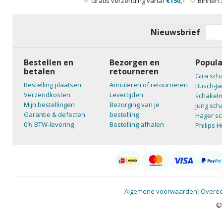
Gratis verzending vanaf
€150,-
Binnen
Nieuwsbrief
Bestellen en
Bezorgen en
Popula
betalen
retourneren
Gira sch
Bestelling plaatsen
Annuleren of retourneren
Busch-Ja
Verzendkosten
Levertijden
schakelm
Mijn bestellingen
Bezorging van je
Jung sch
Garantie & defecten
bestelling
Hager sc
0% BTW-levering
Bestelling afhalen
Philips 
Algemene voorwaarden
|
Overee
©