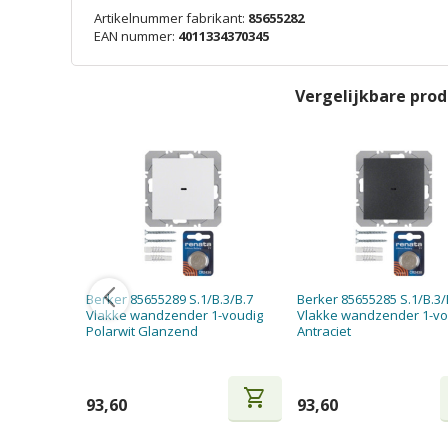
Artikelnummer fabrikant:
85655282
EAN nummer:
4011334370345
Vergelijkbare pro
Berker 85655289 S.1/B.3/B.7
Berker 85655285 S.1/B.3/
Vlakke wandzender 1-voudig
Vlakke wandzender 1-vo
Polarwit Glanzend
Antraciet
shopping_cart
93,60
93,60