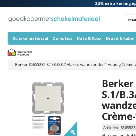
2,5%
extra korting op
Schakelmateriaal
Domotica
Data & Coax
Draad & kabel
Berker 85655282 S.1/B.3/B.7 Vlakke wandzender 1-voudig Crème-
Berker
S.1/B.3
wandze
Crème-
Artikelnr:
8565528
Vlakkewand-drukkn