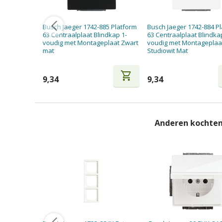
Busch Jaeger 1742-885 Platform
Busch Jaeger 1742-884 P
63 Centraalplaat Blindkap 1-
63 Centraalplaat Blindka
voudig met Montageplaat Zwart
voudig met Montageplaa
mat
Studiowit Mat
shopping_cart
9,34
9,34
Anderen kochten