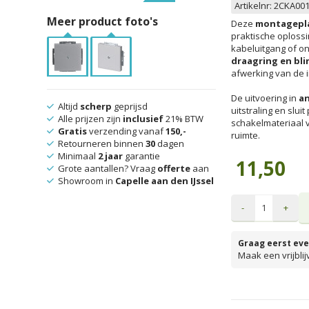
Artikelnr:
2CKA001
Meer product foto's
Deze
montagepla
praktische oploss
kabeluitgang of o
draagring en bl
afwerking van de in
De uitvoering in
an
Altijd
scherp
geprijsd
uitstraling en slui
Alle prijzen zijn
inclusief
21% BTW
schakelmateriaal 
Gratis
verzending vanaf
150,-
ruimte.
Retourneren binnen
30
dagen
Minimaal
2 jaar
garantie
11,50
Grote aantallen? Vraag
offerte
aan
Showroom in
Capelle aan den IJssel
-
+
Graag eerst eve
Maak een vrijbli
prijzen inclusief 