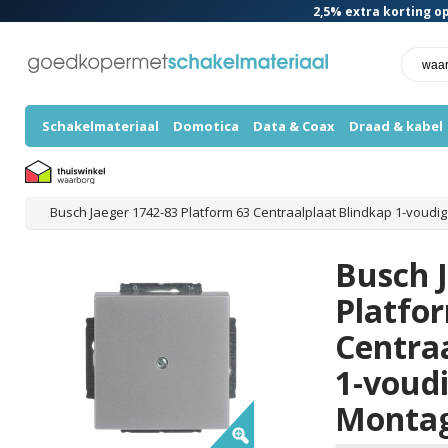
2,5%
extra korting op
Schakelmateriaal
Domotica
Data & Coax
Draad & kabel
Busch Jaeger 1742-83 Platform 63 Centraalplaat Blindkap 1-voudi
Busch 
Platfo
Centra
1-voud
Montag