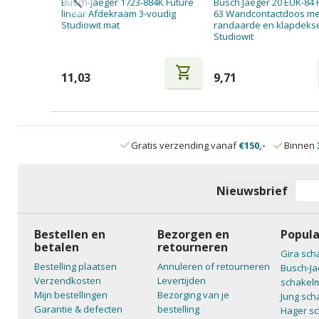
Busch-Jaeger 1723-884K Future
Busch Jaeger 20 EUK-84 
linear Afdekraam 3-voudig
63 Wandcontactdoos me
Studiowit mat
randaarde en klapdeks
Studiowit
shopping_cart
11,03
9,71
Gratis verzending vanaf
€150,-
Binnen
Nieuwsbrief
Bestellen en
Bezorgen en
Popula
betalen
retourneren
Gira sch
Bestelling plaatsen
Annuleren of retourneren
Busch-Ja
Verzendkosten
Levertijden
schakelm
Mijn bestellingen
Bezorging van je
Jung sch
Garantie & defecten
bestelling
Hager sc