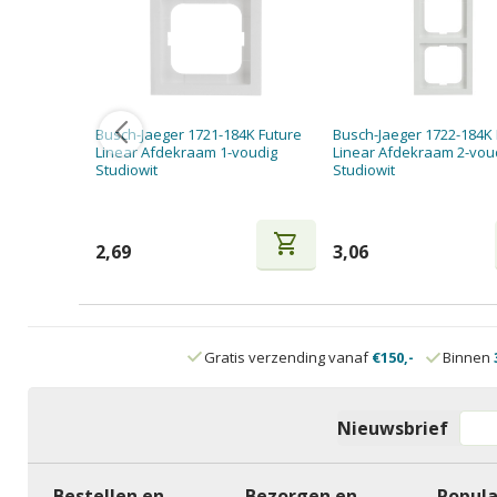
Busch-Jaeger 1721-184K Future
Busch-Jaeger 1722-184K 
Linear Afdekraam 1-voudig
Linear Afdekraam 2-vou
Studiowit
Studiowit
shopping_cart
2,69
3,06
Gratis verzending vanaf
€150,-
Binnen
Nieuwsbrief
Bestellen en
Bezorgen en
Popula