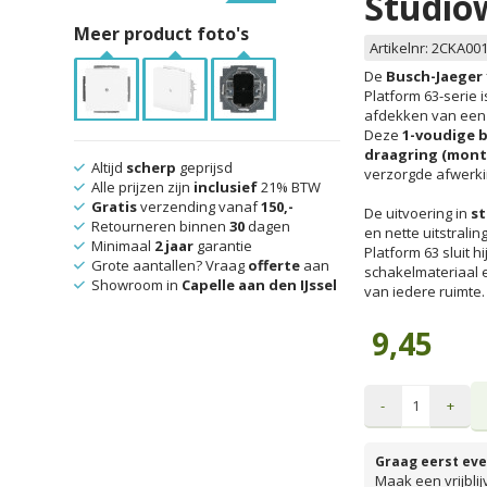
Studio
Meer product foto's
Artikelnr:
2CKA001
De
Busch-Jaeger 
Platform 63-serie 
afdekken van een 
Deze
1-voudige b
draagring (mont
Altijd
scherp
geprijsd
verzorgde afwerkin
Alle prijzen zijn
inclusief
21% BTW
Gratis
verzending vanaf
150,-
De uitvoering in
st
Retourneren binnen
30
dagen
en nette uitstrali
Minimaal
2 jaar
garantie
Platform 63 sluit 
Grote aantallen? Vraag
offerte
aan
schakelmateriaal e
Showroom in
Capelle aan den IJssel
van iedere ruimte.
9,45
-
+
Graag eerst eve
Maak een vrijbli