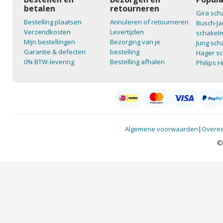
betalen
retourneren
Gira sch
Bestelling plaatsen
Annuleren of retourneren
Busch-Ja
Verzendkosten
Levertijden
schakelm
Mijn bestellingen
Bezorging van je
Jung sch
Garantie & defecten
bestelling
Hager sc
0% BTW-levering
Bestelling afhalen
Philips 
Algemene voorwaarden
|
Overee
©