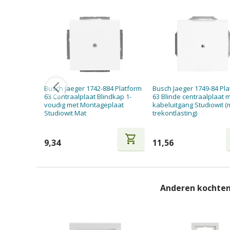
Busch Jaeger 1742-884 Platform
Busch Jaeger 1749-84 Pl
63 Centraalplaat Blindkap 1-
63 Blinde centraalplaat 
voudig met Montageplaat
kabeluitgang Studiowit (
Studiowit Mat
trekontlasting)
shopping_cart
9,34
11,56
Anderen kochten