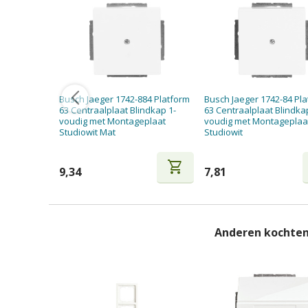
Busch Jaeger 1742-884 Platform
Busch Jaeger 1742-84 Pl
63 Centraalplaat Blindkap 1-
63 Centraalplaat Blindka
voudig met Montageplaat
voudig met Montageplaa
Studiowit Mat
Studiowit
shopping_cart
9,34
7,81
Anderen kochten