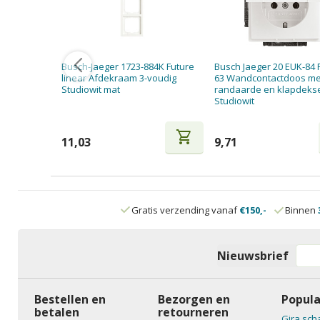
Busch-Jaeger 1723-884K Future
Busch Jaeger 20 EUK-84 
linear Afdekraam 3-voudig
63 Wandcontactdoos me
Studiowit mat
randaarde en klapdeks
Studiowit
shopping_cart
11,03
9,71
Gratis verzending vanaf
€150,-
Binnen
Nieuwsbrief
Bestellen en
Bezorgen en
Popula
betalen
retourneren
Gira sch