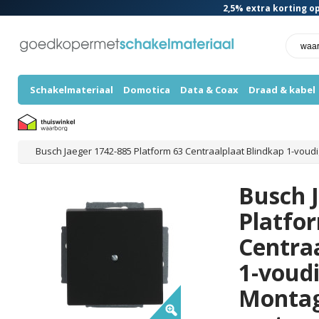
2,5%
extra korting op
Schakelmateriaal
Domotica
Data & Coax
Draad & kabel
Busch Jaeger 1742-885 Platform 63 Centraalplaat Blindkap 1-vou
Busch 
Platfo
Centra
1-voud
Montag