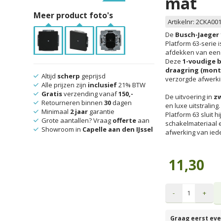
mat
Meer product foto's
Artikelnr:
2CKA001
De
Busch-Jaeger 
Platform 63-serie 
afdekken van een 
Deze
1-voudige b
draagring (mont
Altijd
scherp
geprijsd
verzorgde afwerkin
Alle prijzen zijn
inclusief
21% BTW
Gratis
verzending vanaf
150,-
De uitvoering in
z
Retourneren binnen
30
dagen
en luxe uitstralin
Minimaal
2 jaar
garantie
Platform 63 sluit 
Grote aantallen? Vraag
offerte
aan
schakelmateriaal en
Showroom in
Capelle aan den IJssel
afwerking van iede
11,30
-
+
Graag eerst eve