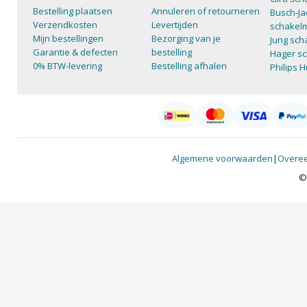
Bestelling plaatsen
Annuleren of retourneren
Busch-Ja
Verzendkosten
Levertijden
schakelm
Mijn bestellingen
Bezorging van je
Jung sch
Garantie & defecten
bestelling
Hager sc
0% BTW-levering
Bestelling afhalen
Philips 
Algemene voorwaarden
|
Overee
©