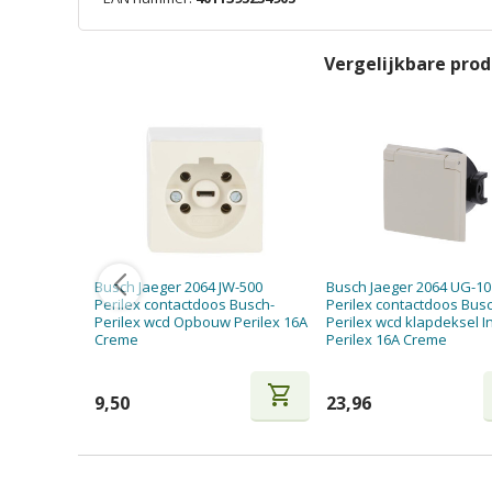
Vergelijkbare pro
Busch Jaeger 2064 JW-500
Busch Jaeger 2064 UG-10
Perilex contactdoos Busch-
Perilex contactdoos Bus
Perilex wcd Opbouw Perilex 16A
Perilex wcd klapdeksel 
Creme
Perilex 16A Creme
shopping_cart
9,50
23,96