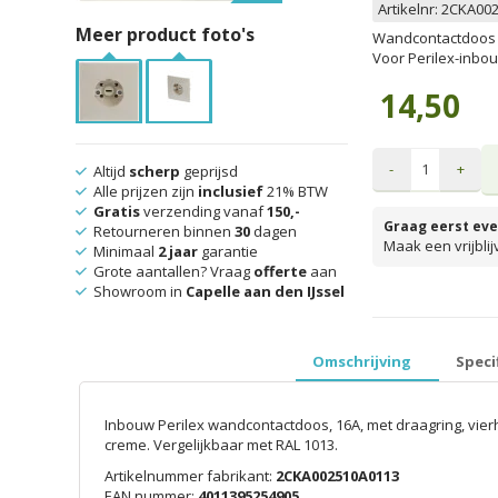
Artikelnr:
2CKA002
Meer product foto's
Wandcontactdoos 3-
Voor Perilex-inbo
14,50
-
+
Altijd
scherp
geprijsd
Alle prijzen zijn
inclusief
21% BTW
Gratis
verzending vanaf
150,-
Graag eerst eve
Retourneren binnen
30
dagen
Maak een vrijbli
Minimaal
2 jaar
garantie
Grote aantallen? Vraag
offerte
aan
Showroom in
Capelle aan den IJssel
prijzen inclusief 
Omschrijving
Speci
Inbouw Perilex wandcontactdoos, 16A, met draagring, vier
creme. Vergelijkbaar met RAL 1013.
Artikelnummer fabrikant:
2CKA002510A0113
EAN nummer:
4011395254905