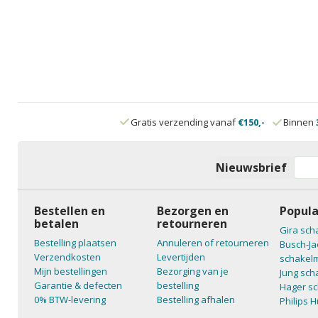
Gratis verzending vanaf
€150,-
Binnen
Nieuwsbrief
Bestellen en
Bezorgen en
Popula
betalen
retourneren
Gira sch
Bestelling plaatsen
Annuleren of retourneren
Busch-Ja
Verzendkosten
Levertijden
schakelm
Mijn bestellingen
Bezorging van je
Jung sch
Garantie & defecten
bestelling
Hager sc
0% BTW-levering
Bestelling afhalen
Philips 