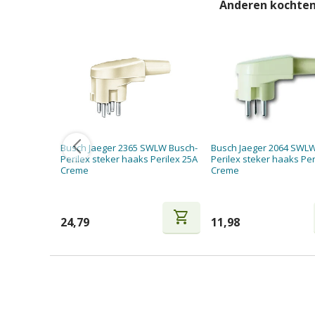
Anderen kochten
Busch Jaeger 2365 SWLW Busch-
Busch Jaeger 2064 SWL
Perilex steker haaks Perilex 25A
Perilex steker haaks Per
Creme
Creme
shopping_cart
24,79
11,98