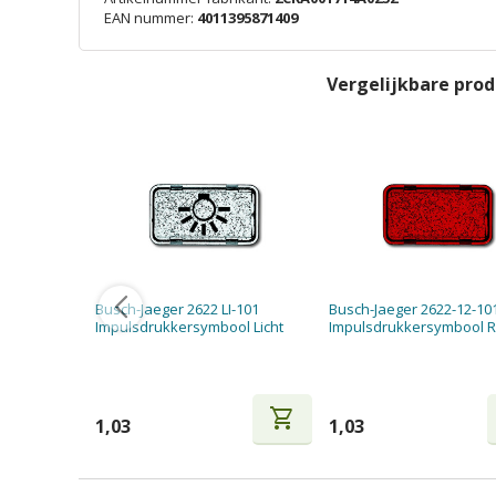
EAN nummer:
4011395871409
Vergelijkbare pro
Busch-Jaeger 2622 LI-101
Busch-Jaeger 2622-12-10
Impulsdrukkersymbool Licht
Impulsdrukkersymbool 
shopping_cart
1,03
1,03