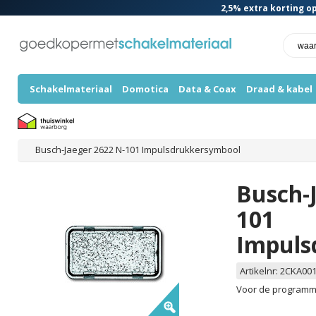
2,5%
extra korting op
Schakelmateriaal
Domotica
Data & Coax
Draad & kabel
Busch-Jaeger 2622 N-101 Impulsdrukkersymbool
Busch-
101
Impuls
Artikelnr:
2CKA001
Voor de programma