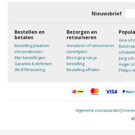
Nieuwsbrief
Bestellen en
Bezorgen en
Popula
betalen
retourneren
Gira sch
Bestelling plaatsen
Annuleren of retourneren
Busch-Ja
Verzendkosten
Levertijden
schakelm
Mijn bestellingen
Bezorging van je
Jung sch
Garantie & defecten
bestelling
Hager sc
0% BTW-levering
Bestelling afhalen
Philips 
Algemene voorwaarden
|
Overee
©