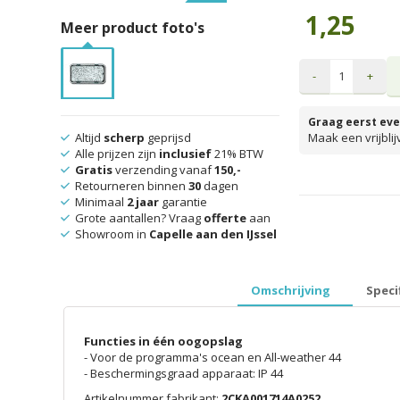
1,25
Meer product foto's
-
+
Graag eerst eve
Altijd
scherp
geprijsd
Maak een vrijbli
Alle prijzen zijn
inclusief
21% BTW
Gratis
verzending vanaf
150,-
Retourneren binnen
30
dagen
Minimaal
2 jaar
garantie
prijzen inclusief 
Grote aantallen? Vraag
offerte
aan
Showroom in
Capelle aan den IJssel
Omschrijving
Speci
Functies in één oogopslag
- Voor de programma's ocean en All-weather 44
- Beschermingsgraad apparaat: IP 44
Artikelnummer fabrikant:
2CKA001714A0252