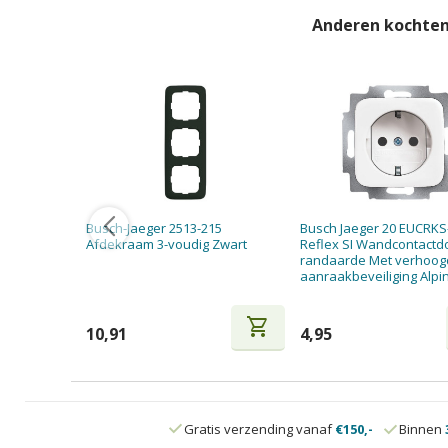
Anderen kochten
Busch-Jaeger 2513-215
Busch Jaeger 20 EUCRKS
Afdekraam 3-voudig Zwart
Reflex SI Wandcontactd
randaarde Met verhoo
aanraakbeveiliging Alpi
shopping_cart
10,91
4,95
Gratis verzending vanaf
€150,-
Binnen