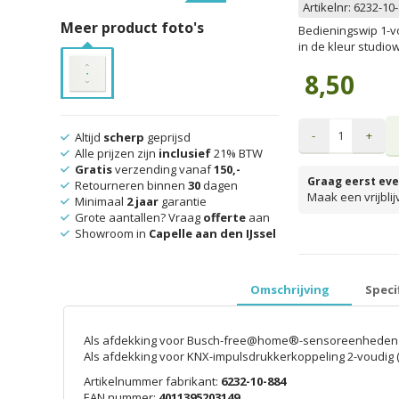
Artikelnr:
6232-10
Meer product foto's
Bedieningswip 1-vo
in de kleur studiow
8,50
-
+
Altijd
scherp
geprijsd
Alle prijzen zijn
inclusief
21% BTW
Gratis
verzending vanaf
150,-
Graag eerst eve
Retourneren binnen
30
dagen
Maak een vrijbli
Minimaal
2 jaar
garantie
Grote aantallen? Vraag
offerte
aan
Showroom in
Capelle aan den IJssel
prijzen inclusief 
Omschrijving
Speci
Als afdekking voor Busch-free@home®-sensoreenheden 
Als afdekking voor KNX-impulsdrukkerkoppeling 2-voudig (
Artikelnummer fabrikant:
6232-10-884
EAN nummer:
4011395203149