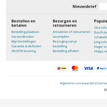
Nieuwsbrief
Bestellen en
Bezorgen en
Popula
betalen
retourneren
Gira sch
Bestelling plaatsen
Annuleren of retourneren
Busch-Ja
Verzendkosten
Levertijden
schakelm
Mijn bestellingen
Bezorging van je
Jung sch
Garantie & defecten
bestelling
Hager sc
0% BTW-levering
Bestelling afhalen
Philips 
Algemene voorwaarden
|
Overee
©