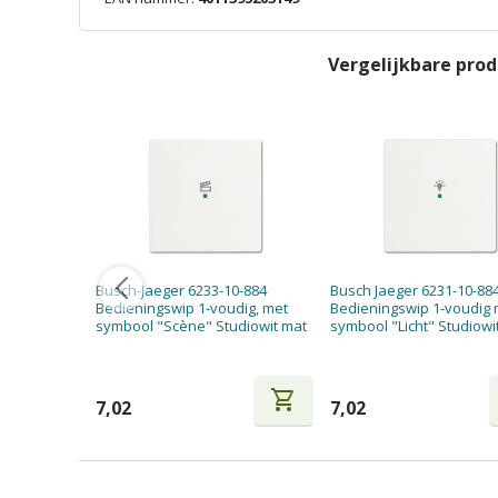
Vergelijkbare pro
Busch-Jaeger 6233-10-884
Busch Jaeger 6231-10-88
Bedieningswip 1-voudig, met
Bedieningswip 1-voudig 
symbool "Scène" Studiowit mat
symbool "Licht" Studiowi
shopping_cart
7,02
7,02