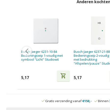
Anderen kochten
Busch Jaeger 6231-10-84
Busch-Jaeger 6237-21-88
Bedieningswip 1-voudig met
Bedieningswip 2-voudig 
symbool "Licht" Studiowit
met bedrukking
"Afspelen/pauze" Studi
shopping_cart
5,17
5,17
Gratis verzending vanaf
€150,-
Binnen