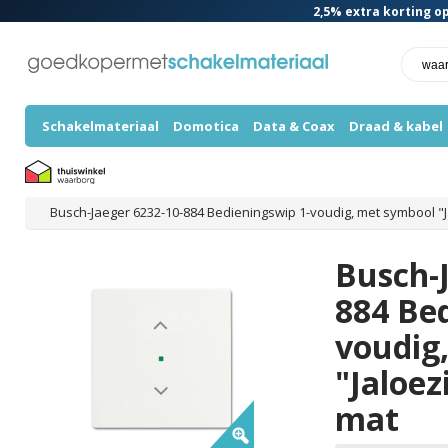
2,5%
extra korting op
Schakelmateriaal
Domotica
Data & Coax
Draad & kabel
Busch-Jaeger 6232-10-884 Bedieningswip 1-voudig, met symbool "J
Busch-J
884 Bed
voudig
"Jaloez
mat