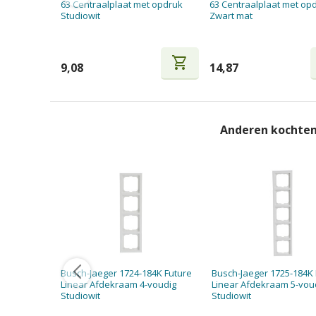
63 Centraalplaat met opdruk
63 Centraalplaat met op
Studiowit
Zwart mat
shopping_cart
9,08
14,87
Anderen kochten
Busch-Jaeger 1724-184K Future
Busch-Jaeger 1725-184K 
Linear Afdekraam 4-voudig
Linear Afdekraam 5-vou
Studiowit
Studiowit