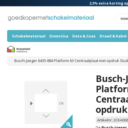
2,5%
extra korting op
Schakelmateriaal
Domotica
Data & Coax
Draad & kabel
Busch-Jaeger 6435-884 Platform 63 Centraalplaat met opdruk Stud
Busch-
Platfo
Centra
opdruk
Artikelnr:
2CKA006
De
Busch-Jaeger 