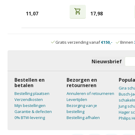
shopping_cart
11,07
17,98
Gratis verzending vanaf
€150,-
Binnen
Nieuwsbrief
Bestellen en
Bezorgen en
Popula
betalen
retourneren
Gira sch
Bestelling plaatsen
Annuleren of retourneren
Busch-Ja
Verzendkosten
Levertijden
schakelm
Mijn bestellingen
Bezorging van je
Jung sch
Garantie & defecten
bestelling
Hager sc
0% BTW-levering
Bestelling afhalen
Philips 