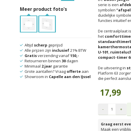
serie is een
afdek
Meer product foto's
symbolen
“afspe
duidelijke symbol
functies intuïtief 
De centraalplaat i
het
comforttimer
standaardtimerb
Altijd
scherp
geprijsd
kamerthermostaa
Alle prijzen zijn
inclusief
21% BTW
U-101
,
ruimteluc
Gratis
verzending vanaf
150,-
compact-timer 6
Retourneren binnen
30
dagen
Minimaal
2 jaar
garantie
De uitvoering in
st
Grote aantallen? Vraag
offerte
aan
Platform 63 zorge
Showroom in
Capelle aan den IJssel
die perfect aanslu
17,99
-
+
Graag eerst eve
Maak een vrijbli