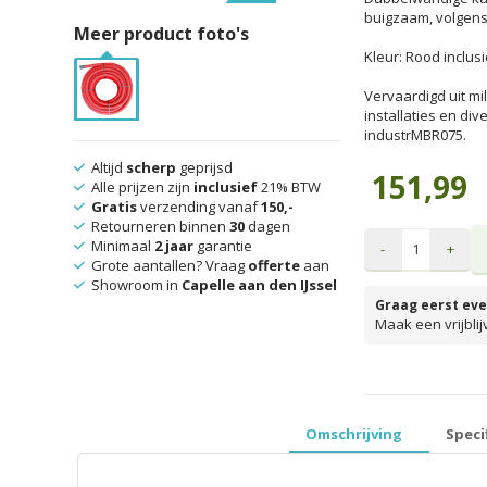
buigzaam, volgens
Meer product foto's
Kleur: Rood inclus
Vervaardigd uit m
installaties en di
industrMBR075.
Altijd
scherp
geprijsd
151,99
Alle prijzen zijn
inclusief
21% BTW
Gratis
verzending vanaf
150,-
Retourneren binnen
30
dagen
Minimaal
2 jaar
garantie
-
+
Grote aantallen? Vraag
offerte
aan
Showroom in
Capelle aan den IJssel
Graag eerst eve
Maak een vrijbli
prijzen inclusief 
Omschrijving
Speci