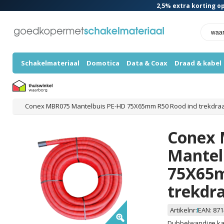
2,5%
extra korting op
Schakelmateriaal
Domotica
Data & Coax
Draad & kabel
Conex MBR075 Mantelbuis PE-HD 75X65mm R50 Rood incl trekdra
Conex
Mantel
75X65m
trekdr
Artikelnr:
EAN:
871
Dubbelwandige kab