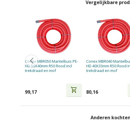
Vergelijkbare pro
Conex MBR050 Mantelbuis PE-
Conex MBR040 Mantelbui
HD 50X40mm R50 Rood incl
HD 40X33mm R50 Rood in
trekdraad en mof
trekdraad en mof
shopping_cart
99,17
80,16
Anderen kochten