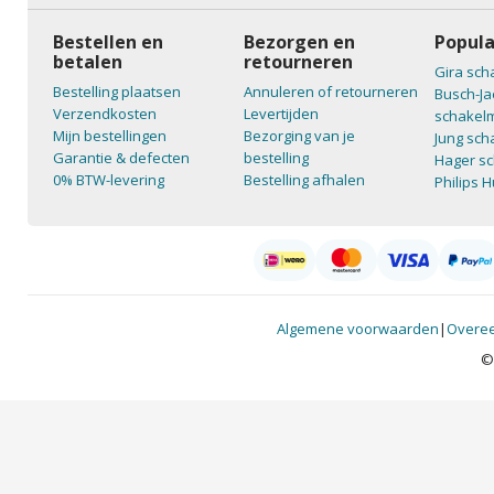
Bestellen en
Bezorgen en
Popula
betalen
retourneren
Gira sch
Bestelling plaatsen
Annuleren of retourneren
Busch-Ja
Verzendkosten
Levertijden
schakelm
Mijn bestellingen
Bezorging van je
Jung sch
Garantie & defecten
bestelling
Hager sc
0% BTW-levering
Bestelling afhalen
Philips 
Algemene voorwaarden
|
Overee
©