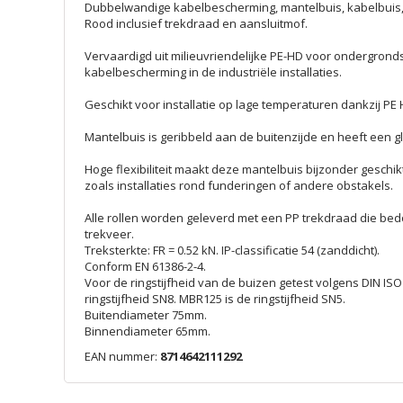
Dubbelwandige kabelbescherming, mantelbuis, kabelbuis, 
Rood inclusief trekdraad en aansluitmof.
Vervaardigd uit milieuvriendelijke PE-HD voor ondergronds
kabelbescherming in de industriële installaties.
Geschikt voor installatie op lage temperaturen dankzij PE 
Mantelbuis is geribbeld aan de buitenzijde en heeft een 
Hoge flexibiliteit maakt deze mantelbuis bijzonder geschi
zoals installaties rond funderingen of andere obstakels.
Alle rollen worden geleverd met een PP trekdraad die bed
trekveer.
Treksterkte: FR = 0.52 kN. IP-classificatie 54 (zanddicht).
Conform EN 61386-2-4.
Voor de ringstijfheid van de buizen getest volgens DIN IS
ringstijfheid SN8. MBR125 is de ringstijfheid SN5.
Buitendiameter 75mm.
Binnendiameter 65mm.
EAN nummer:
8714642111292