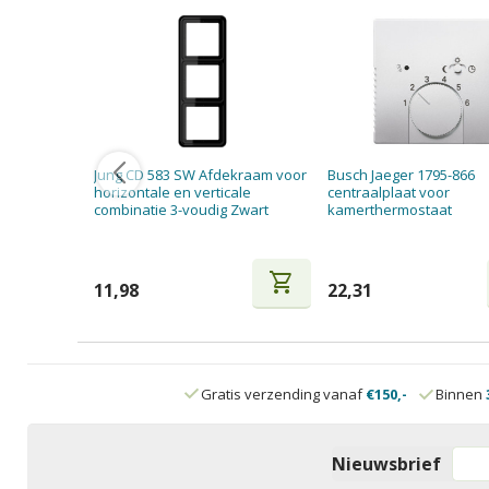
Jung CD 583 SW Afdekraam voor
Busch Jaeger 1795-866
horizontale en verticale
centraalplaat voor
combinatie 3-voudig Zwart
kamerthermostaat
shopping_cart
11,98
22,31
Gratis verzending vanaf
€150,-
Binnen
Nieuwsbrief