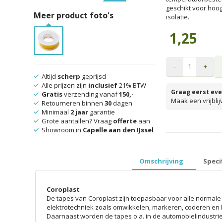
geschikt voor hoo
Meer product foto's
isolatie.
1,25
-
+
Altijd
scherp
geprijsd
Alle prijzen zijn
inclusief
21% BTW
Graag eerst eve
Gratis
verzending vanaf
150,-
Maak een vrijbli
Retourneren binnen
30
dagen
Minimaal
2 jaar
garantie
Grote aantallen? Vraag
offerte
aan
Showroom in
Capelle aan den IJssel
prijzen inclusief 
Omschrijving
Speci
Coroplast
De tapes van Coroplast zijn toepasbaar voor alle normal
elektrotechniek zoals omwikkelen, markeren, coderen en 
Daarnaast worden de tapes o.a. in de automobielindustri