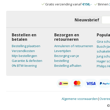
Gratis verzending vanaf
€150,-
Binnen
Nieuwsbrief
Bestellen en
Bezorgen en
Popula
betalen
retourneren
Gira sch
Bestelling plaatsen
Annuleren of retourneren
Busch-Ja
Verzendkosten
Levertijden
schakelm
Mijn bestellingen
Bezorging van je
Jung sch
Garantie & defecten
bestelling
Hager sc
0% BTW-levering
Bestelling afhalen
Philips 
Algemene voorwaarden
|
Overee
©