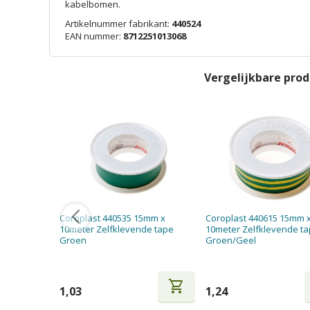
kabelbomen.
Artikelnummer fabrikant:
440524
EAN nummer:
8712251013068
Vergelijkbare pro
Coroplast 440535 15mm x
Coroplast 440615 15mm 
10meter Zelfklevende tape
10meter Zelfklevende t
Groen
Groen/Geel
shopping_cart
1,03
1,24