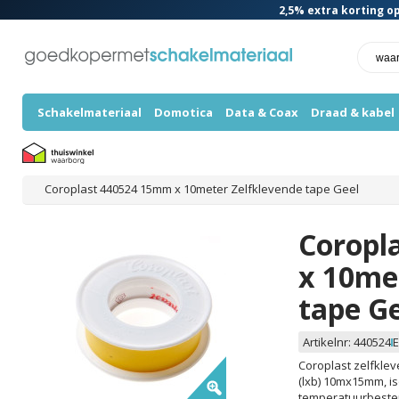
2,5%
extra korting op
Schakelmateriaal
Domotica
Data & Coax
Draad & kabel
Coroplast 440524 15mm x 10meter Zelfklevende tape Geel
Coropl
x 10me
tape G
Artikelnr:
440524
E
Coroplast zelfklev
(lxb) 10mx15mm, i
temperatuurbestend