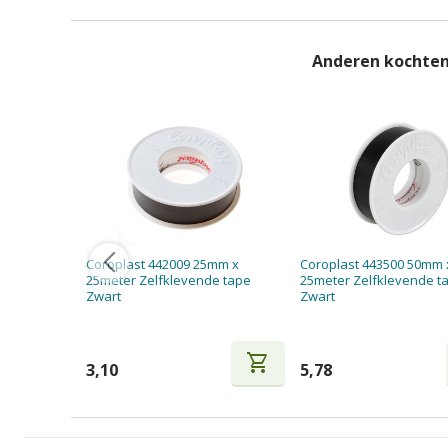
Anderen kochten
Coroplast 442009 25mm x
Coroplast 443500 50mm 
25meter Zelfklevende tape
25meter Zelfklevende t
Zwart
Zwart
shopping_cart
3,10
5,78