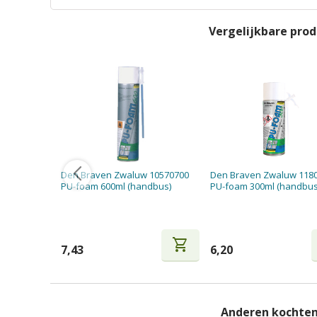
Vergelijkbare pro
Den Braven Zwaluw 10570700
Den Braven Zwaluw 118
PU-foam 600ml (handbus)
PU-foam 300ml (handbus
shopping_cart
7,43
6,20
Anderen kochten