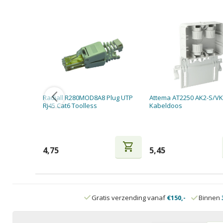
Radiall R280MOD8A8 Plug UTP
Attema AT2250 AK2-S/VK
RJ45 Cat6 Toolless
Kabeldoos
shopping_cart
4,75
5,45
Gratis verzending vanaf
€150,-
Binnen