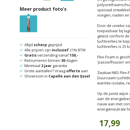
polyurethaanschui
Meer product foto's
speciaal ontwikkel
voegen, naden en 
Door de unieke sa
toepasbaar bij lag
getest conform de 
luchtverlies te bep
Altijd
scherp
geprijsd
luchtverlies is 25 
Alle prijzen zijn
inclusief
21% BTW
Gratis
verzending vanaf
150,-
Flex-Foam is geschi
Retourneren binnen
30
dagen
'passiefhuizen' e
Minimaal
2 jaar
garantie
Grote aantallen? Vraag
offerte
aan
Zwaluw NBS Flex-F
Showroom in
Capelle aan den IJssel
Duurzaam Luchtdic
warmte-isolatie, r
Op de juiste wijz
aan de energiebes
nauw aan met conc
energieneutrale h
17,99