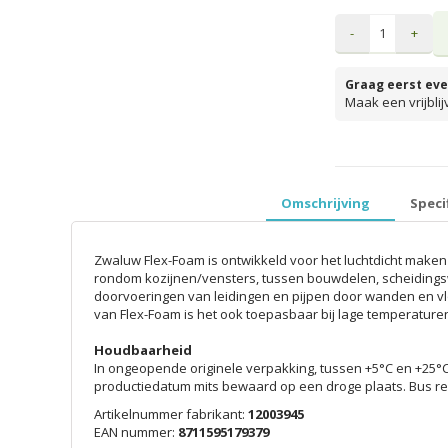
-
+
Graag eerst eve
Maak een vrijbli
prijzen inclusief 
Omschrijving
Speci
Zwaluw Flex-Foam is ontwikkeld voor het luchtdicht make
rondom kozijnen/vensters, tussen bouwdelen, scheidingsw
doorvoeringen van leidingen en pijpen door wanden en vl
van Flex-Foam is het ook toepasbaar bij lage temperature
Houdbaarheid
In ongeopende originele verpakking, tussen +5°C en +25°
productiedatum mits bewaard op een droge plaats. Bus r
Artikelnummer fabrikant:
12003945
EAN nummer:
8711595179379