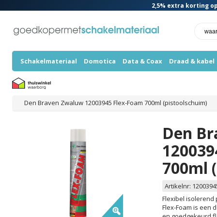
2,5%
extra korting op
Schakelmateriaal
Domotica
Data & Coax
Draad & kabel
Den Braven Zwaluw 12003945 Flex-Foam 700ml (pistoolschuim)
Den Br
120039
700ml (
Artikelnr:
1200394
Flexibel isolerend
Flex-Foam is een d
en goedgekeurd fl