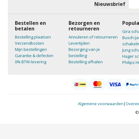
Nieuwsbrief
Bestellen en
Bezorgen en
Popula
betalen
retourneren
Gira sch
Bestelling plaatsen
Annuleren of retourneren
Busch-Ja
Verzendkosten
Levertijden
schakelm
Mijn bestellingen
Bezorging van je
Jung sch
Garantie & defecten
bestelling
Hager sc
0% BTW-levering
Bestelling afhalen
Philips 
Algemene voorwaarden
|
Overee
©