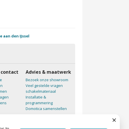
shopping_cart
shopping_cart
59,50
33,88
36
e aan den IJssel
 contact
Advies & maatwerk
e
Bezoek onze showroom
en
Veel gestelde vragen
emen
schakelmateriaal
ragen
Installatie &
vens
programmering
Domotica samenstellen
Sluiten
es te