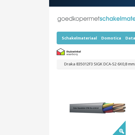
Schakelmateriaal
Domotica
Data
Draka 835012F3 SIGK DCA-S2 6X0,8 mm2