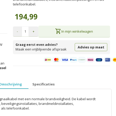
telefoonkabel.
194,99
shopping_cart
-
+
In mijn winkelwagen
TW
Graag eerst even advies?
Advies op maat
Maak een vrijblijvende afspraak
an
ssel
prijzen inclusief 21% BTW │ €5,99 verzendkosten │ gratis verzend
Omschrijving
Specificaties
ignaalkabel met een normale brandveiligheid. De kabel wordt
 beveiligingsinstallaties, brandmeldinstallaties,
als telefoonkabel.