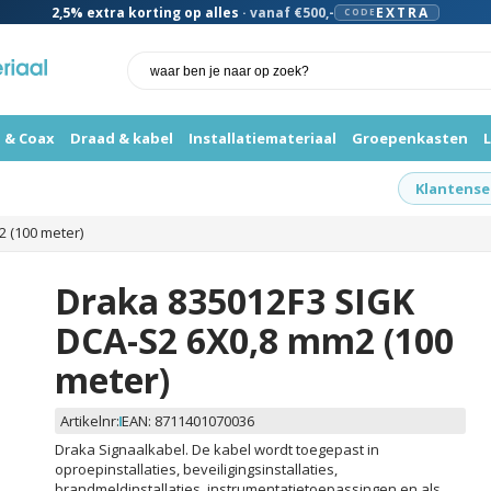
2,5%
extra korting op alles
· vanaf €500,-
EXTRA
CODE
 & Coax
Draad & kabel
Installatiemateriaal
Groepenkasten
Klantense
 (100 meter)
Draka 835012F3 SIGK
DCA-S2 6X0,8 mm2 (100
meter)
Artikelnr:
EAN:
8711401070036
Draka Signaalkabel. De kabel wordt toegepast in
oproepinstallaties, beveiligingsinstallaties,
brandmeldinstallaties, instrumentatietoepassingen en als