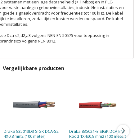
32 systemen met een lage datasnelheid (< 1 Mbps) en in PLC-
oor vaste aanleg in gebouwinstallaties, industriële installaties en
en goede signaaloverdracht voor frequenties tot 100 kHz. De kabel
jk te installeren, zodat tijd en kosten worden bespaard. De kabel
oominstallaties.
sse Dca-s2,d2,a3 volgens NEN-EN 50575 voor toepassing in
randrisico volgens NEN 8012.
Vergelijkbare producten
Draka 835013D3 SIGK DCA-S2
Draka 835021F3 SIGK DCA BM
D
4X0,8 mm2 (100 meter)
Rood 1X4x0,8 mm2 (100 meter)