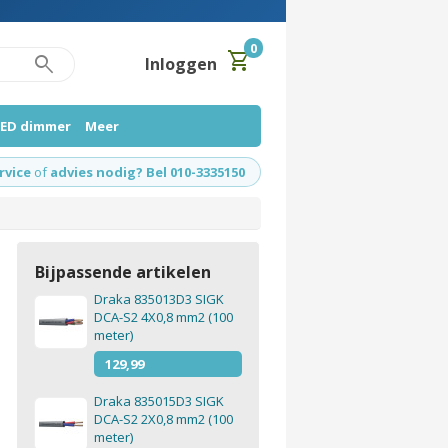
0
shopping_cart
search
Inloggen
LED dimmer
Meer
rvice
of
advies nodig? Bel 010-3335150
Bijpassende artikelen
Draka 835013D3 SIGK
DCA-S2 4X0,8 mm2 (100
meter)
129,99
Draka 835015D3 SIGK
DCA-S2 2X0,8 mm2 (100
meter)