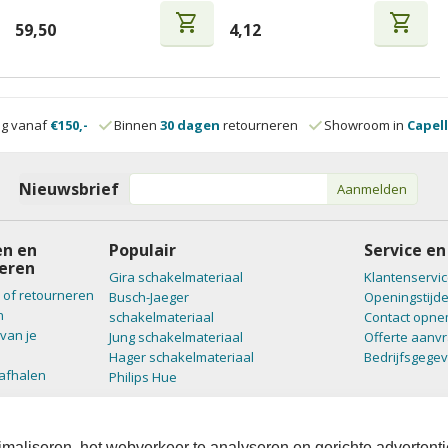
shopping_cart
shopping_cart
59,50
4,12
ng vanaf
€150,-
Binnen
30 dagen
retourneren
Showroom in
Capell
Nieuwsbrief
Aanmelden
n en
Populair
Service en
eren
Gira schakelmateriaal
Klantenservic
 of retourneren
Busch-Jaeger
Openingstijd
n
schakelmateriaal
Contact opn
van je
Jung schakelmateriaal
Offerte aanv
Hager schakelmateriaal
Bedrijfsgege
 afhalen
Philips Hue
maliseren, het webverkeer te analyseren en gerichte advertenti