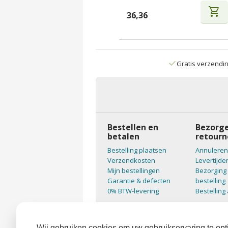
shopping_cart
36,36
Gratis verzendi
Bestellen en
Bezorge
betalen
retourn
Bestelling plaatsen
Annuleren
Verzendkosten
Levertijde
Mijn bestellingen
Bezorging 
Garantie & defecten
bestelling
0% BTW-levering
Bestelling
Wij gebruiken cookies om uw gebruikservaring te opti