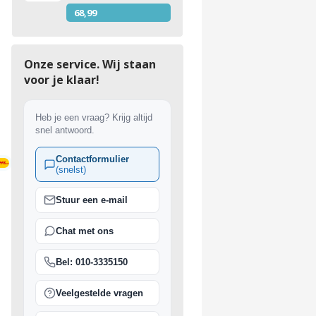
68,99
Onze service. Wij staan
voor je klaar!
Heb je een vraag? Krijg altijd
snel antwoord.
Contactformulier
(snelst)
ing vanaf €150
Stuur een e-mail
Chat met ons
Bel: 010-3335150
Veelgestelde vragen