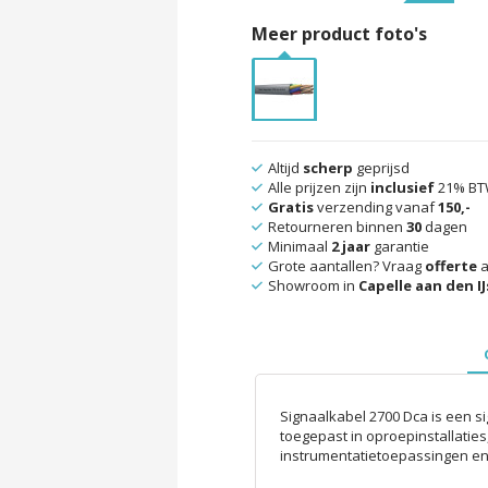
Meer product foto's
Altijd
scherp
geprijsd
Alle prijzen zijn
inclusief
21% B
Gratis
verzending vanaf
150,-
Retourneren binnen
30
dagen
Minimaal
2 jaar
garantie
Grote aantallen? Vraag
offerte
a
Showroom in
Capelle aan den IJ
Signaalkabel 2700 Dca is een s
toegepast in oproepinstallaties,
instrumentatietoepassingen en 