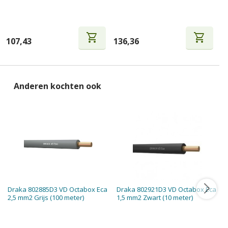
shopping_cart
shopping_cart
107,43
136,36
5
Anderen kochten ook
Draka 802885D3 VD Octabox Eca
Draka 802921D3 VD Octabox Eca
2,5 mm2 Grijs (100 meter)
1,5 mm2 Zwart (10 meter)