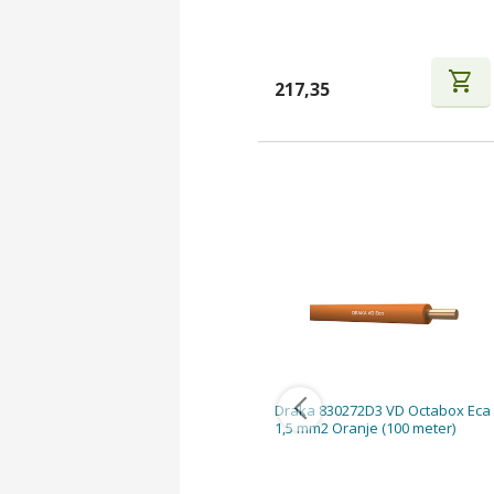
shopping_cart
217,35
Draka 830272D3 VD Octabox Eca
1,5 mm2 Oranje (100 meter)