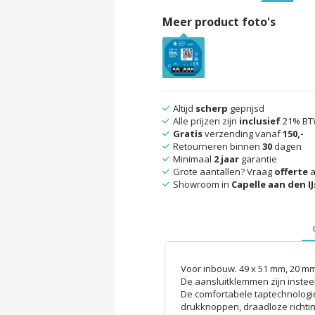
Meer product foto's
Altijd
scherp
geprijsd
Alle prijzen zijn
inclusief
21% B
Gratis
verzending vanaf
150,-
Retourneren binnen
30
dagen
Minimaal
2 jaar
garantie
Grote aantallen? Vraag
offerte
a
Showroom in
Capelle aan den IJ
Voor inbouw. ​​49 x 51 mm, 20 mm
De aansluitklemmen zijn inste
De comfortabele taptechnologi
drukknoppen, draadloze richt