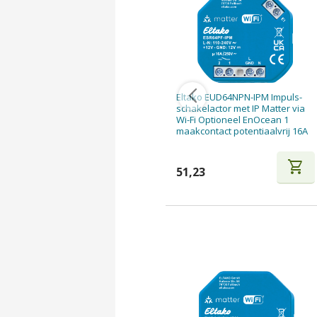
Eltako EUD64NPN-IPM Impuls-
schakelactor met IP Matter via
Wi-Fi Optioneel EnOcean 1
maakcontact potentiaalvrij 16A
shopping_cart
51,23