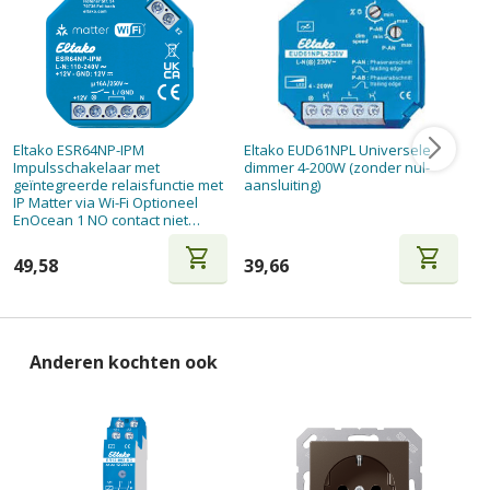
Eltako ESR64NP-IPM
Eltako EUD61NPL Universele
Gi
Impulsschakelaar met
dimmer 4-200W (zonder nul-
ge
geïntegreerde relaisfunctie met
aansluiting)
G
IP Matter via Wi-Fi Optioneel
EnOcean 1 NO contact niet
potentiaalvrij
shopping_cart
shopping_cart
49,58
39,66
1
Anderen kochten ook