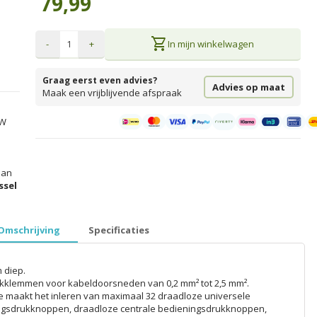
79,99
shopping_cart
-
+
In mijn winkelwagen
Graag eerst even advies?
Advies op maat
Maak een vrijblijvende afspraak
TW
prijzen inclusief 21% BTW │ €5,99 verzendkosten │ gratis verzend
an
ssel
Omschrijving
Specificaties
 diep.
ekklemmen voor kabeldoorsneden van 0,2 mm² tot 2,5 mm².
e maakt het inleren van maximaal 32 draadloze universele
ingsdrukknoppen, draadloze centrale bedieningsdrukknoppen,