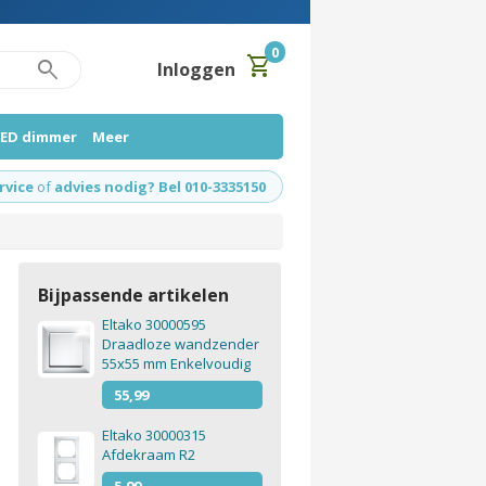
0
shopping_cart
search
Inloggen
LED dimmer
Meer
rvice
of
advies nodig? Bel 010-3335150
Bijpassende artikelen
Eltako 30000595
Draadloze wandzender
55x55 mm Enkelvoudig
55,99
Eltako 30000315
Afdekraam R2