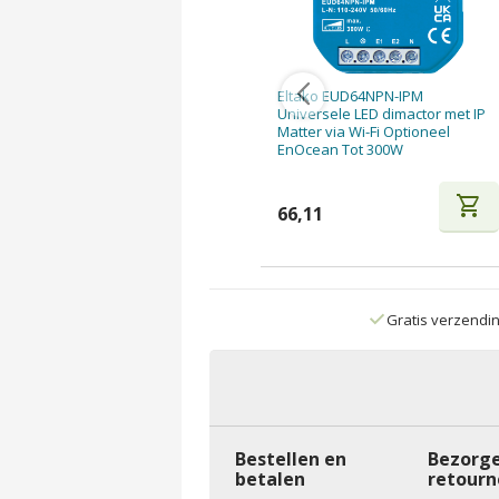
Eltako EUD64NPN-IPM
Universele LED dimactor met IP
Matter via Wi-Fi Optioneel
EnOcean Tot 300W
shopping_cart
66,11
Gratis verzendi
Bestellen en
Bezorge
betalen
retourn