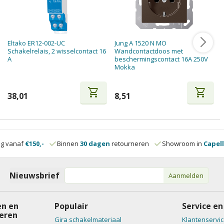
Eltako ER12-002-UC
Jung A 1520 N MO
Schakelrelais, 2 wisselcontact 16
Wandcontactdoos met
A
beschermingscontact 16A 250V
Mokka
shopping_cart
shopping_cart
38,01
8,51
ng vanaf
€150,-
Binnen
30 dagen
retourneren
Showroom in
Capell
Nieuwsbrief
Aanmelden
n en
Populair
Service en
eren
Gira schakelmateriaal
Klantenservic