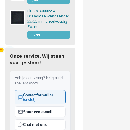
5,99
Eltako 30000594
Draadloze wandzender
55x55 mm Enkelvoudig
Zwart
55,99
Onze service. Wij staan
ing vanaf €150
voor je klaar!
Heb je een vraag? Krijg altijd
snel antwoord.
Contactformulier
(snelst)
Stuur een e-mail
Chat met ons