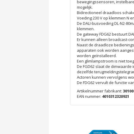
bewegingssensoren, instelbare
mogelijk.
Bidirectioneel draadloos schak
Voeding 230 V op klemmen N en
De DALI-busvoeding DL-N2-80mA
klemmen.
De gateway FDG62 bestuurt DA
Er kunnen alleen broadcast-c
Naast de draadloze bedienings
apparaten ook worden aangest
worden geïnstalleerd.
Een glimlampstroom is niet toe
De FGD62 slaat de dimwaarde in
dezelfde terugmeldingstelegra
Actoren kunnen vervolgens wo
De FDG62 vervult de functie va
Artikelnummer fabrikant:
30100
EAN nummer:
4010312320921