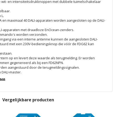
 wit- en intensiteitsdrukknoppen met dubbele tuimelschakelaar
elbaar.
 L.
 en maximaal 40 DALI-apparaten worden aangesloten op de DALI-
LI-apparaten met draadloze EnOcean-zenders.
ommando's worden verzonden.
ingang via een interne antenne kunnen de aangesloten DALI-
uurd met een 230V-bedieningsknop die vóór de FDG62 kan
gestaan.
tern op en levert deze waarde als terugmelding. Er worden
mmen gegenereerd als bij een FD62NPN.
rden aangestuurd door de terugmeldingssignalen.
n DALI-master.
868
Vergelijkbare producten