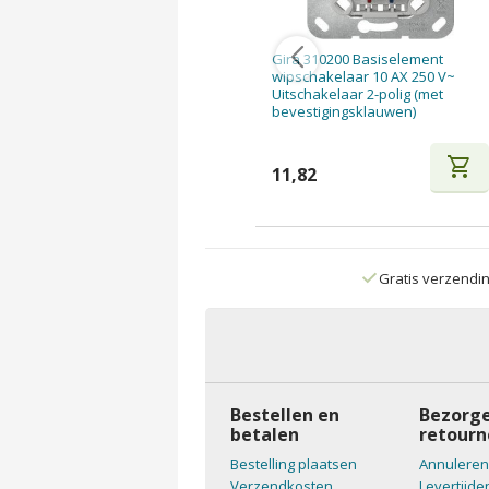
Gira 310200 Basiselement
wipschakelaar 10 AX 250 V~
Uitschakelaar 2-polig (met
bevestigingsklauwen)
shopping_cart
11,82
Gratis verzendi
Bestellen en
Bezorge
betalen
retourn
Bestelling plaatsen
Annuleren
Verzendkosten
Levertijde