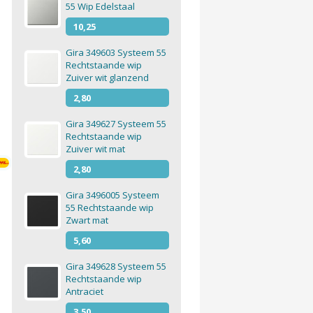
55 Wip Edelstaal
10,25
Gira 349603 Systeem 55
Rechtstaande wip
Zuiver wit glanzend
2,80
Gira 349627 Systeem 55
Rechtstaande wip
Zuiver wit mat
2,80
ing vanaf €150
Gira 3496005 Systeem
55 Rechtstaande wip
Zwart mat
5,60
Gira 349628 Systeem 55
Rechtstaande wip
Antraciet
3,50