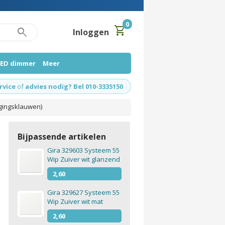
0
shopping_cart
search
Inloggen
LED dimmer
Meer
rvice
of
advies nodig? Bel 010-3335150
igingsklauwen)
Bijpassende artikelen
Gira 329603 Systeem 55
Wip Zuiver wit glanzend
2,60
Gira 329627 Systeem 55
Wip Zuiver wit mat
2,60