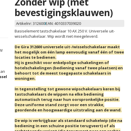
Zonder wip (met
bevestigingsklauwen)
Artikelnr:
312600
EAN:
4010337039020
Basiselement tastschakelaar 10 AX 250 V. Universele uit-
wisselschakelaar. Wip wordt niet meegeleverd.
De Gira 312600 universele uit-/wisselschakelaar maakt
TW
het mogelijk om één lamp eenvoudig vanaf één of twee
locaties te bedienen.
Hij is geschikt voor enkelpolige schakelingen of
hotelschakelingen (bediening vanaf twee plaatsen) en
an
behoort tot de meest toegepaste schakelaars in
ssel
woningen.
In tegenstelling tot gewone wipschakelaars keren bij
tastschakelaars de wippen na elke bediening
automatisch terug naar hun oorspronkelijke positie.
Deze uniforme stand zorgt voor een strakke,
geordende en hoogwaardige uitstraling aan de wand.
De wip is verkrijgbaar als standaard schakelwip (die na
bediening in een schuine positie terugveert) of als