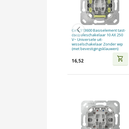
Gira 313600 Basiselement tast-
controleschakelaar 10 AX 250
V~ Universele uit-
wisselschakelaar Zonder wip
(met bevestigingsklauwen)
shopping_cart
16,52