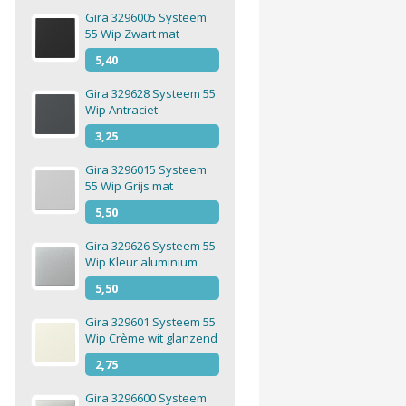
Gira 3296005 Systeem
55 Wip Zwart mat
5,40
Gira 329628 Systeem 55
Wip Antraciet
3,25
Gira 3296015 Systeem
55 Wip Grijs mat
5,50
Gira 329626 Systeem 55
Wip Kleur aluminium
5,50
Gira 329601 Systeem 55
Wip Crème wit glanzend
2,75
Gira 3296600 Systeem