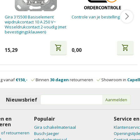
Gira 315500 Basiselement
Controle van je bestelling
wipdrukcontact 10 A 250 V~
Wisseldrukcontact 2-voudig (met
bevestigingsklauwen)
shopping_cart
shopping_cart
15,29
0,00
ng vanaf
€150,-
Binnen
30 dagen
retourneren
Showroom in
Capell
Nieuwsbrief
Aanmelden
n en
Populair
Service en
eren
Gira schakelmateriaal
Klantenservic
 of retourneren
Busch-Jaeger
Openingstijd
n
schakelmateriaal
Contact opn