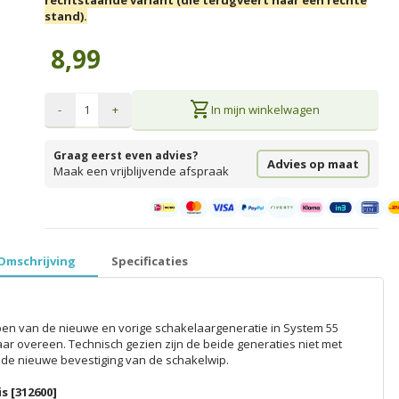
rechtstaande variant (die terugveert naar een rechte
stand).
8,99
shopping_cart
-
+
In mijn winkelwagen
Graag eerst even advies?
Advies op maat
Maak een vrijblijvende afspraak
prijzen inclusief 21% BTW │ €5,99 verzendkosten │ gratis verzend
Omschrijving
Specificaties
en van de nieuwe en vorige schakelaargeneratie in System 55
aar overeen. Technisch gezien zijn de beide generaties niet met
de nieuwe bevestiging van de schakelwip.
s [312600]