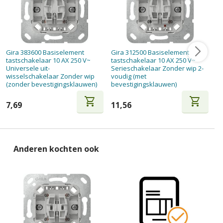
Gira 383600 Basiselement
Gira 312500 Basiselement
Gi
tastschakelaar 10 AX 250 V~
tastschakelaar 10 AX 250 V~
ta
Universele uit-
Serieschakelaar Zonder wip 2-
Se
wisselschakelaar Zonder wip
voudig (met
vo
(zonder bevestigingsklauwen)
bevestigingsklauwen)
be
shopping_cart
shopping_cart
7,69
11,56
1
Anderen kochten ook