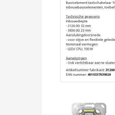
Basiselement tastschakelaar 10
Inbouwbasiselementen, toebeh
Technische gegevens
Inbouwdiepte
- 3126 00: 32 mm
- 3836 00: 23 mm
Aansluitingdoorsnede
- voor stijve en flexibele geleid
Nominaal vermogen
- LEDi/ CFLi: 100 W
Aanwijzingen
- Ook verlichtbaar aan te sluiten
Artikelnummer fabrikant:
31260
EAN nummer:
4010337039020