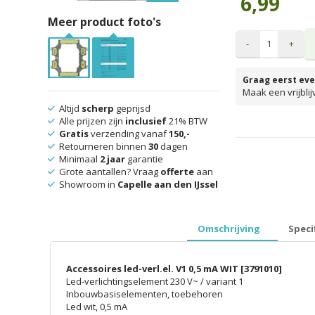
6,99
Meer product foto's
-
+
Graag eerst eve
Maak een vrijbli
Altijd
scherp
geprijsd
Alle prijzen zijn
inclusief
21% BTW
Gratis
verzending vanaf
150,-
prijzen inclusief 
Retourneren binnen
30
dagen
Minimaal
2 jaar
garantie
Grote aantallen? Vraag
offerte
aan
Showroom in
Capelle aan den IJssel
Omschrijving
Speci
Accessoires led-verl.el. V1 0,5 mA WIT [3791010]
Led-verlichtingselement 230 V~ / variant 1
Inbouwbasiselementen, toebehoren
Led wit, 0,5 mA