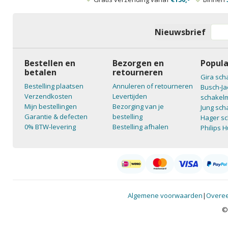
Nieuwsbrief
Bestellen en
Bezorgen en
Popula
betalen
retourneren
Gira sch
Bestelling plaatsen
Annuleren of retourneren
Busch-Ja
Verzendkosten
Levertijden
schakelm
Mijn bestellingen
Bezorging van je
Jung sch
Garantie & defecten
bestelling
Hager sc
0% BTW-levering
Bestelling afhalen
Philips 
Algemene voorwaarden
|
Overee
©