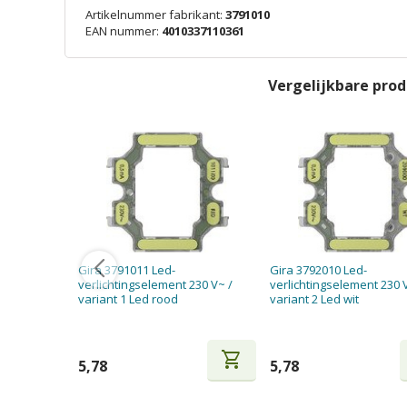
Artikelnummer fabrikant:
3791010
EAN nummer:
4010337110361
Vergelijkbare pro
Gira 3791011 Led-
Gira 3792010 Led-
verlichtingselement 230 V~ /
verlichtingselement 230 
variant 1 Led rood
variant 2 Led wit
shopping_cart
5,78
5,78