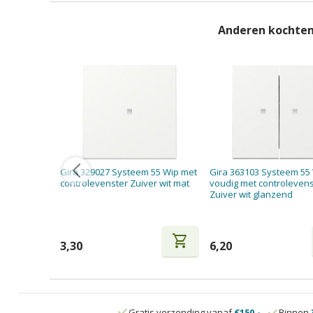
Anderen kochten
Gira 329027 Systeem 55 Wip met
Gira 363103 Systeem 55 
controlevenster Zuiver wit mat
voudig met controleven
Zuiver wit glanzend
shopping_cart
3,30
6,20
Gratis verzending vanaf
€150,-
Binnen