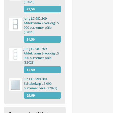
(32023)
22,50
Jung LC 982 209
Afdekraam 2-voudig LS
990 outremer pâle
(32023)
34,50
Jung LC 983 209
Afdekraam 3-voudig LS
990 outremer pâle
(32023)
54,99
Jung LC 990 209
Schakelwip LS 990
outremer pâle (32023)
29,99