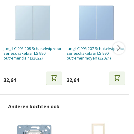
Jung LC 995 208 Schakelwip voor
Jung LC 995 207 Schakelwip voor
Ju
serieschakelaar LS 990
serieschakelaar LS 990
se
outremer clair (32022)
outremer moyen (32021)
pâ
shopping_cart
shopping_cart
32,64
32,64
3
Anderen kochten ook