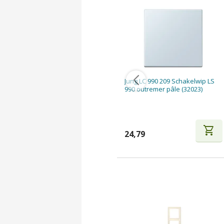
Jung LC 990 209 Schakelwip LS
990 outremer pâle (32023)
shopping_cart
24,79