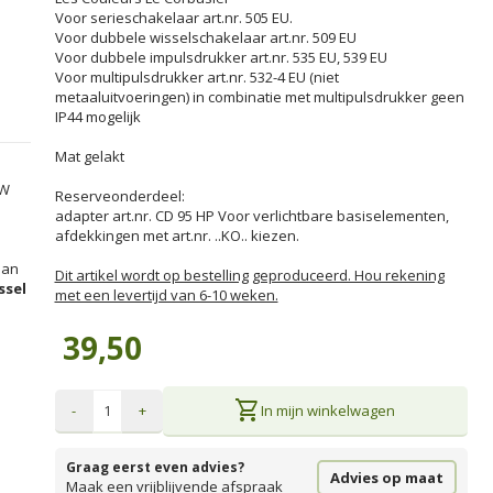
Voor serieschakelaar art.nr. 505 EU.
Voor dubbele wisselschakelaar art.nr. 509 EU
Voor dubbele impulsdrukker art.nr. 535 EU, 539 EU
Voor multipulsdrukker art.nr. 532-4 EU (niet
metaaluitvoeringen) in combinatie met multipulsdrukker geen
IP44 mogelijk
Mat gelakt
TW
Reserveonderdeel:
adapter art.nr. CD 95 HP Voor verlichtbare basiselementen,
afdekkingen met art.nr. ..KO.. kiezen.
an
Dit artikel wordt op bestelling geproduceerd. Hou rekening
ssel
met een levertijd van 6-10 weken.
39,50
shopping_cart
-
+
In mijn winkelwagen
Graag eerst even advies?
Advies op maat
Maak een vrijblijvende afspraak