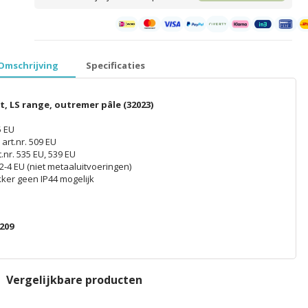
prijzen inclusief 21% BTW │ €5,99 verzendkosten │ gratis verzend
Omschrijving
Specificaties
, LS range, outremer pâle (32023)
5 EU
art.nr. 509 EU
nr. 535 EU, 539 EU
2-4 EU (niet metaaluitvoeringen)
kker geen IP44 mogelijk
209
Vergelijkbare producten