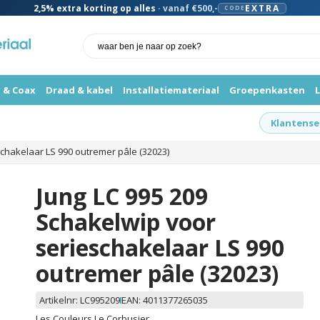
2,5%
extra korting op alles
· vanaf €500,-
EXTRA
CODE
 & Coax
Draad & kabel
Installatiemateriaal
Groepenkasten
Klantense
schakelaar LS 990 outremer pâle (32023)
Jung LC 995 209
Schakelwip voor
serieschakelaar LS 990
outremer pâle (32023)
Artikelnr:
LC995209
EAN:
4011377265035
Les Couleurs Le Corbusier