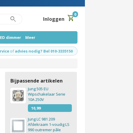
0
shopping_cart
search
Inloggen
LED dimmer
Meer
rvice
of
advies nodig? Bel 010-3335150
Bijpassende artikelen
Jung 505 EU
Wipschakelaar Serie
10A 250V
10,99
Jung LC 981 209
Afdekraam 1-voudig LS
990 outremer pâle