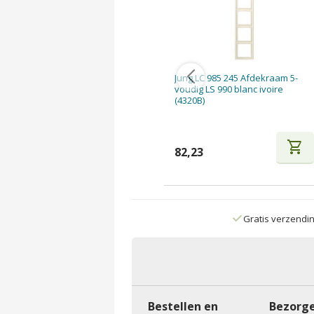
Jung LC 985 245 Afdekraam 5-
voudig LS 990 blanc ivoire
(4320B)
shopping_cart
82,23
Gratis verzendi
Bestellen en
Bezorge