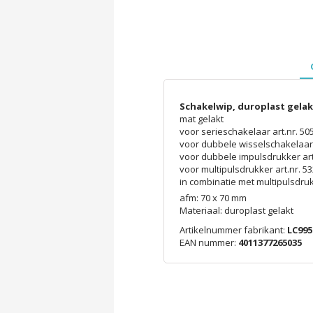
Schakelwip, duroplast gelakt
mat gelakt
voor serieschakelaar art.nr. 50
voor dubbele wisselschakelaar 
voor dubbele impulsdrukker art.
voor multipulsdrukker art.nr. 53
in combinatie met multipulsdru
afm: 70 x 70 mm
Materiaal: duroplast gelakt
Artikelnummer fabrikant:
LC995
EAN nummer:
4011377265035