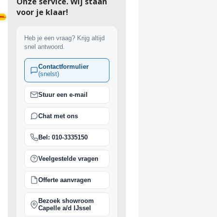
Onze service. Wij staan
voor je klaar!
ing vanaf €150
Heb je een vraag? Krijg altijd
snel antwoord.
Contactformulier
(snelst)
Stuur een e-mail
Chat met ons
Bel: 010-3335150
Veelgestelde vragen
Offerte aanvragen
Bezoek showroom
Capelle a/d IJssel