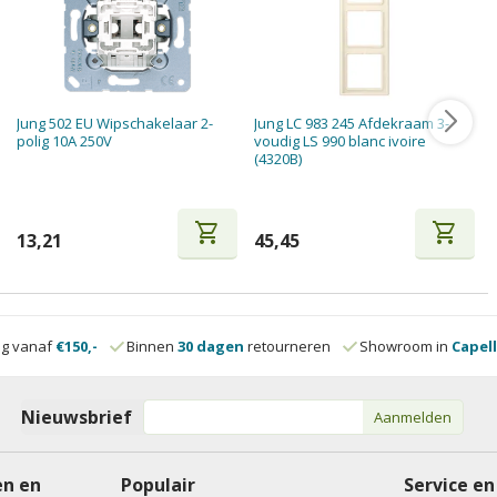
Jung 502 EU Wipschakelaar 2-
Jung LC 983 245 Afdekraam 3-
polig 10A 250V
voudig LS 990 blanc ivoire
(4320B)
shopping_cart
shopping_cart
13,21
45,45
ng vanaf
€150,-
Binnen
30 dagen
retourneren
Showroom in
Capell
Nieuwsbrief
Aanmelden
n en
Populair
Service en