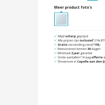
Meer product foto's
Altijd
scherp
geprijsd
Alle prijzen zijn
inclusief
21% B
Gratis
verzending vanaf
150,-
Retourneren binnen
30
dagen
Minimaal
2 jaar
garantie
Grote aantallen? Vraag
offerte
a
Showroom in
Capelle aan den IJ