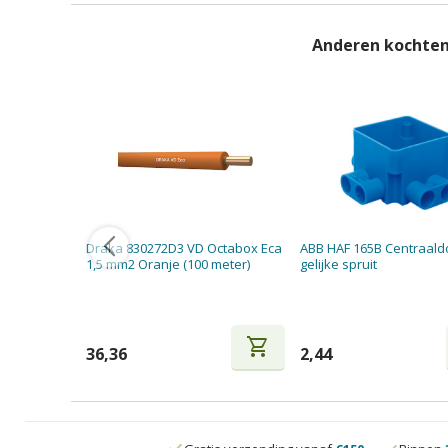
Anderen kochten
Draka 830272D3 VD Octabox Eca
ABB HAF 165B Centraald
1,5 mm2 Oranje (100 meter)
gelijke spruit
shopping_cart
36,36
2,44