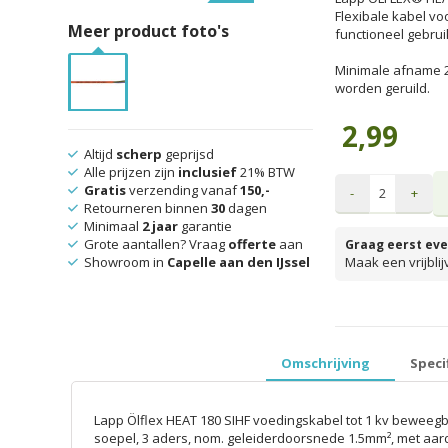
Flexibale kabel voo
Meer product foto's
functioneel gebrui
Minimale afname 2
worden geruild.
2,99
Altijd
scherp
geprijsd
Alle prijzen zijn
inclusief
21% BTW
Gratis
verzending vanaf
150,-
-
+
Retourneren binnen
30
dagen
Minimaal
2 jaar
garantie
Grote aantallen? Vraag
offerte
aan
Graag eerst eve
Showroom in
Capelle aan den IJssel
Maak een vrijbli
prijzen inclusief 
Omschrijving
Speci
Lapp Ölflex HEAT 180 SIHF voedingskabel tot 1 kv beweegba
soepel, 3 aders, nom. geleiderdoorsnede 1.5mm², met aar