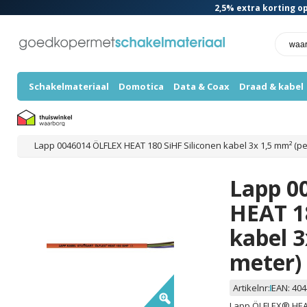
2,5%
extra korting op
Schakelmateriaal
Domotica
Data & Coax
Draad & kabel
Lapp 0046014 ÖLFLEX HEAT 180 SiHF Siliconen kabel 3x 1,5 mm² (pe
Lapp 0
HEAT 18
kabel 3
meter)
Artikelnr:
EAN:
404
Lapp ÖLFLEX® HEAT