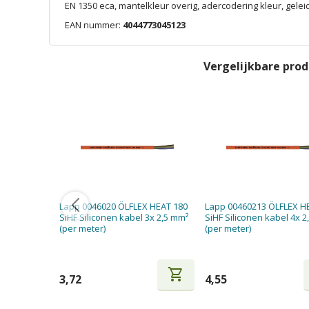
EN 1350 eca, mantelkleur overig, adercodering kleur, gele
EAN nummer:
4044773045123
Vergelijkbare pro
Lapp 0046020 ÖLFLEX HEAT 180
Lapp 00460213 ÖLFLEX H
SiHF Siliconen kabel 3x 2,5 mm²
SiHF Siliconen kabel 4x 
(per meter)
(per meter)
shopping_cart
3,72
4,55