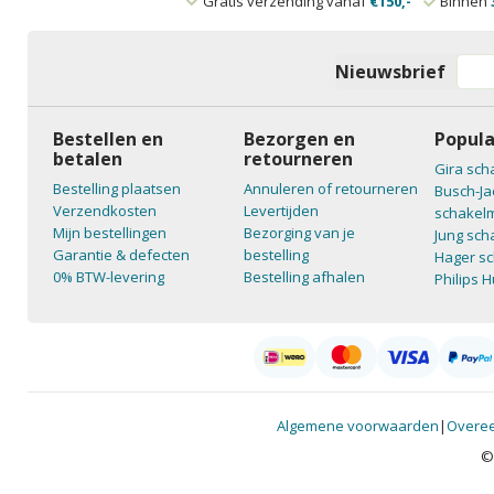
Gratis verzending vanaf
€150,-
Binnen
Nieuwsbrief
Bestellen en
Bezorgen en
Popula
betalen
retourneren
Gira sch
Bestelling plaatsen
Annuleren of retourneren
Busch-Ja
Verzendkosten
Levertijden
schakelm
Mijn bestellingen
Bezorging van je
Jung sch
Garantie & defecten
bestelling
Hager sc
0% BTW-levering
Bestelling afhalen
Philips 
Algemene voorwaarden
|
Overee
©