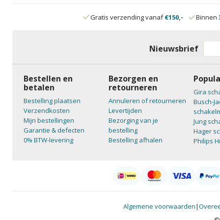
Gratis verzending vanaf
€150,-
Binnen
Nieuwsbrief
Bestellen en
Bezorgen en
Popula
betalen
retourneren
Gira sch
Bestelling plaatsen
Annuleren of retourneren
Busch-Ja
Verzendkosten
Levertijden
schakelm
Mijn bestellingen
Bezorging van je
Jung sch
Garantie & defecten
bestelling
Hager sc
0% BTW-levering
Bestelling afhalen
Philips 
Algemene voorwaarden
|
Overee
©