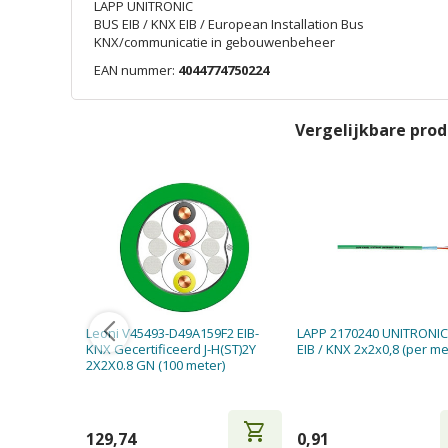
LAPP UNITRONIC
BUS EIB / KNX EIB / European Installation Bus
KNX/communicatie in gebouwenbeheer
EAN nummer:
4044774750224
Vergelijkbare pro
Leoni V45493-D49A159F2 EIB-
LAPP 2170240 UNITRONI
KNX Gecertificeerd J-H(ST)2Y
EIB / KNX 2x2x0,8 (per me
2X2X0.8 GN (100 meter)
shopping_cart
129,74
0,91