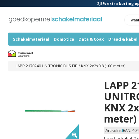
2,5%
extra korting op
Schakelmateriaal
Domotica
Data & Coax
Draad & kabel
LAPP 2170240 UNITRONIC BUS EIB / KNX 2x2x0,8 (100 meter)
LAPP 2
UNITRO
KNX 2x
meter)
Artikelnr:
EAN:
404
Lapp buskabel. 2 x