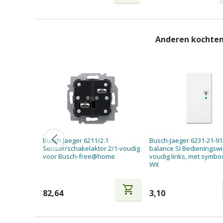
Anderen kochten
Busch Jaeger 6211/2.1
Busch-Jaeger 6231-21-91
Sensor/schakelaktor 2/1-voudig
balance SI Bedieningswi
voor Busch-free@home
voudig links, met symboo
Wit
shopping_cart
82,64
3,10