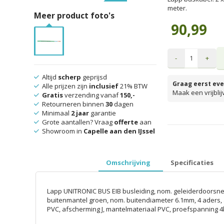
meter.
Meer product foto's
90,99
-
+
Altijd
scherp
geprijsd
Graag eerst eve
Alle prijzen zijn
inclusief
21% BTW
Maak een vrijbli
Gratis
verzending vanaf
150,-
Retourneren binnen
30
dagen
Minimaal
2 jaar
garantie
Grote aantallen? Vraag
offerte
aan
prijzen inclusief 
Showroom in
Capelle aan den IJssel
Omschrijving
Specificaties
Lapp UNITRONIC BUS EIB busleiding, nom. geleiderdoorsn
buitenmantel groen, nom. buitendiameter 6.1mm, 4 aders, ad
PVC, afscherming J, mantelmateriaal PVC, proefspanning 4