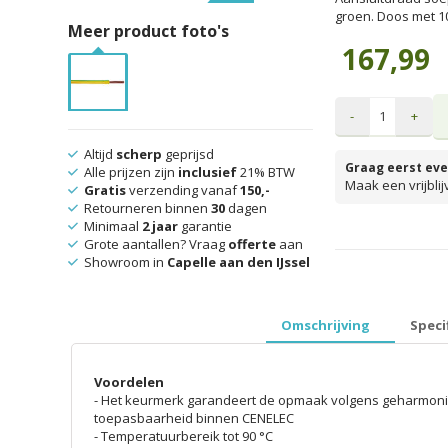
groen. Doos met 1
Meer product foto's
167,99
-
+
Altijd
scherp
geprijsd
Graag eerst eve
Alle prijzen zijn
inclusief
21% BTW
Maak een vrijbli
Gratis
verzending vanaf
150,-
Retourneren binnen
30
dagen
Minimaal
2 jaar
garantie
Grote aantallen? Vraag
offerte
aan
prijzen inclusief 
Showroom in
Capelle aan den IJssel
Omschrijving
Speci
Voordelen
- Het keurmerk garandeert de opmaak volgens geharmoni
toepasbaarheid binnen CENELEC
- Temperatuurbereik tot 90 °C