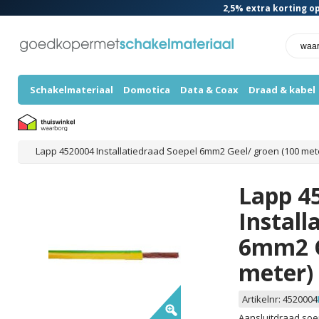
2,5%
extra korting op
Schakelmateriaal
Domotica
Data & Coax
Draad & kabel
Lapp 4520004 Installatiedraad Soepel 6mm2 Geel/ groen (100 met
Lapp 4
Install
6mm2 G
meter)
Artikelnr:
4520004
Aansluitdraad soep