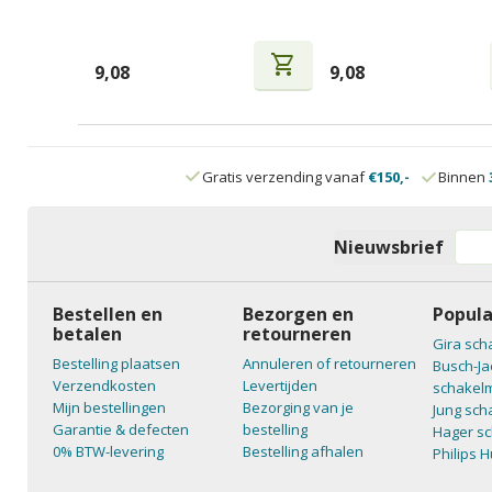
shopping_cart
9,08
9,08
Gratis verzending vanaf
€150,-
Binnen
Nieuwsbrief
Bestellen en
Bezorgen en
Popula
betalen
retourneren
Gira sch
Bestelling plaatsen
Annuleren of retourneren
Busch-Ja
Verzendkosten
Levertijden
schakelm
Mijn bestellingen
Bezorging van je
Jung sch
Garantie & defecten
bestelling
Hager sc
0% BTW-levering
Bestelling afhalen
Philips 