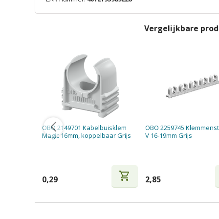
Vergelijkbare pro
OBO 2149701 Kabelbuisklem
OBO 2259745 Klemmenst
Magic 16mm, koppelbaar Grijs
V 16-19mm Grijs
shopping_cart
0,29
2,85