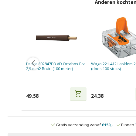
Anderen kochten
Draka 802847D3 VD Octabox Eca
Wago 221-412 Lasklem 
2,5 mm2 Bruin (100 meter)
(doos 100 stuks)
shopping_cart
49,58
24,38
Gratis verzending vanaf
€150,-
Binnen