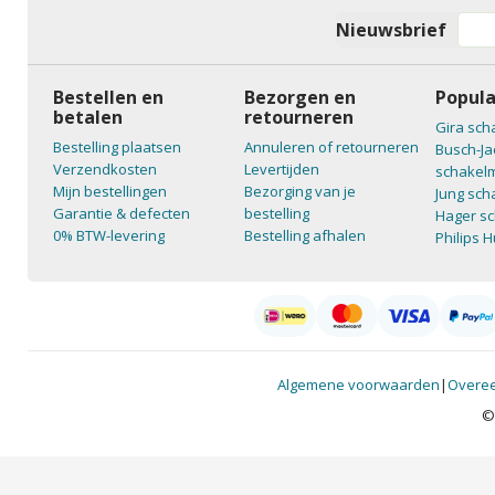
Nieuwsbrief
Bestellen en
Bezorgen en
Popula
betalen
retourneren
Gira sch
Bestelling plaatsen
Annuleren of retourneren
Busch-Ja
Verzendkosten
Levertijden
schakelm
Mijn bestellingen
Bezorging van je
Jung sch
Garantie & defecten
bestelling
Hager sc
0% BTW-levering
Bestelling afhalen
Philips 
Algemene voorwaarden
|
Overee
©