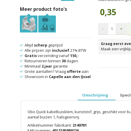
Meer product foto's
0,35
-
+
Graag eerst eve
Altijd
scherp
geprijsd
Maak een vrijbli
Alle prijzen zijn
inclusief
21% BTW
Gratis
verzending vanaf
150,-
Retourneren binnen
30
dagen
Minimaal
2 jaar
garantie
prijzen inclusief 
Grote aantallen? Vraag
offerte
aan
Showroom in
Capelle aan den IJssel
Omschrijving
Speci
Obo Quick kabelbuisklem, kunststof, grijs, geschikt voor 
aantal buizen 1, halogeenvrij.
Artikelnummer fabrikant:
2149701
EAN nummer:
4012195989226