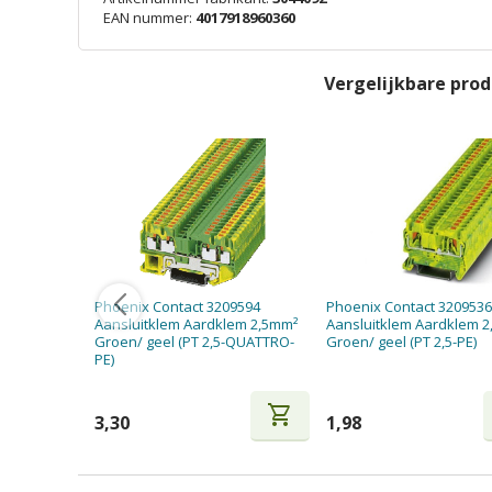
EAN nummer:
4017918960360
Vergelijkbare pro
Phoenix Contact 3209594
Phoenix Contact 320953
Aansluitklem Aardklem 2,5mm²
Aansluitklem Aardklem 
Groen/ geel (PT 2,5-QUATTRO-
Groen/ geel (PT 2,5-PE)
PE)
shopping_cart
3,30
1,98