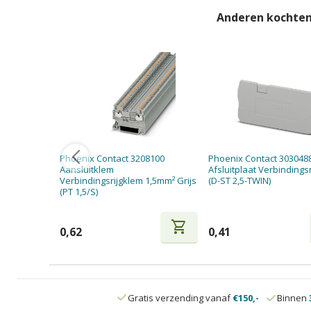
Anderen kochten
Phoenix Contact 3208100
Phoenix Contact 303048
Aansluitklem
Afsluitplaat Verbindings
Verbindingsrijgklem 1,5mm² Grijs
(D-ST 2,5-TWIN)
(PT 1,5/S)
shopping_cart
0,62
0,41
Gratis verzending vanaf
€150,-
Binnen