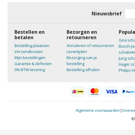
Nieuwsbrief
Bestellen en
Bezorgen en
Popula
betalen
retourneren
Gira sch
Bestelling plaatsen
Annuleren of retourneren
Busch-Ja
Verzendkosten
Levertijden
schakelm
Mijn bestellingen
Bezorging van je
Jung sch
Garantie & defecten
bestelling
Hager sc
0% BTW-levering
Bestelling afhalen
Philips 
Algemene voorwaarden
|
Overee
©