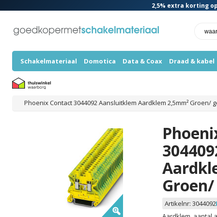
2,5%
extra korting op
Schakelmateriaal
Domotica
Data & Coax
Draad & kabel
Phoenix Contact 3044092 Aansluitklem Aardklem 2,5mm² Groen/ gee
Phoeni
304409
Aardkl
Groen/ 
Artikelnr:
3044092
Aardklem, aantal a