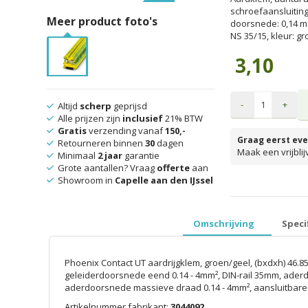
schroefaansluitin
Meer product foto's
doorsnede: 0,14 m
NS 35/15, kleur: gr
3,10
-
+
Altijd
scherp
geprijsd
Alle prijzen zijn
inclusief
21% BTW
Gratis
verzending vanaf
150,-
Graag eerst eve
Retourneren binnen
30
dagen
Maak een vrijbli
Minimaal
2 jaar
garantie
Grote aantallen? Vraag
offerte
aan
Showroom in
Capelle aan den IJssel
prijzen inclusief 
Omschrijving
Speci
Phoenix Contact UT aardrijgklem, groen/geel, (bxdxh) 46.
geleiderdoorsnede eend 0.14 - 4mm², DIN-rail 35mm, aderd
aderdoorsnede massieve draad 0.14 - 4mm², aansluitbare
Artikelnummer fabrikant:
3044092