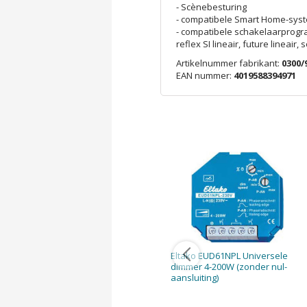
- Scènebesturing
- compatibele Smart Home-sys
- compatibele schakelaarprogram
reflex SI lineair, future lineair,
Artikelnummer fabrikant:
0300/
EAN nummer:
4019588394971
Eltako EUD61NPL Universele
dimmer 4-200W (zonder nul-
aansluiting)