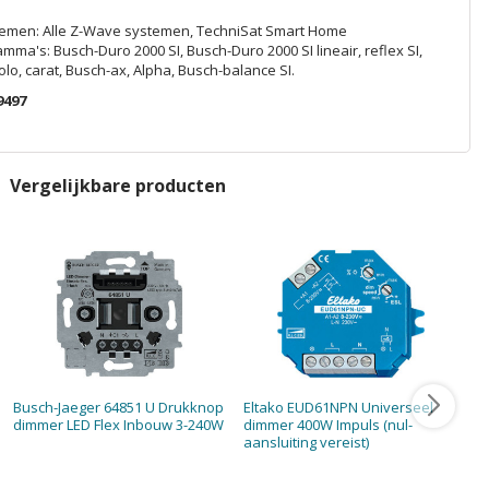
temen: Alle Z-Wave systemen, TechniSat Smart Home
ma's: Busch-Duro 2000 SI, Busch-Duro 2000 SI lineair, reflex SI,
 solo, carat, Busch-ax, Alpha, Busch-balance SI.
9497
Vergelijkbare producten
Busch-Jaeger 64851 U Drukknop
Eltako EUD61NPN Universeel
Gi
dimmer LED Flex Inbouw 3-240W
dimmer 400W Impuls (nul-
Un
aansluiting vereist)
b