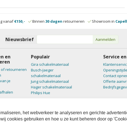
ng vanaf
€150,-
Binnen
30 dagen
retourneren
Showroom in
Capell
Nieuwsbrief
Aanmelden
n en
Populair
Service en
eren
Gira schakelmateriaal
Klantenservic
 of retourneren
Busch-Jaeger
Openingstijd
n
schakelmateriaal
Contact opn
van je
Jung schakelmateriaal
Offerte aanv
Hager schakelmateriaal
Bedrijfsgege
 afhalen
Philips Hue
maliseren, het webverkeer te analyseren en gerichte advertenti
 wij cookies gebruiken en hoe u ze kunt beheren door op 'Cooki