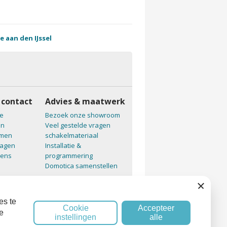
e aan den IJssel
 contact
Advies & maatwerk
e
Bezoek onze showroom
en
Veel gestelde vragen
emen
schakelmateriaal
ragen
Installatie &
vens
programmering
Domotica samenstellen
Sluiten
es te
Cookie
Accepteer
e
instellingen
alle