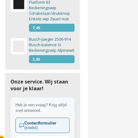
Platform 63
Bedieningswip
Schakelaar/drukknop
Enkele wip Zwart mat
7,45
Busch-Jaeger 2506-914
Busch-balance SI
Bedieningswip Alpinewit
2,65
Onze service. Wij staan
voor je klaar!
Heb je een vraag? Krijg altijd
snel antwoord.
Contactformulier
(snelst)