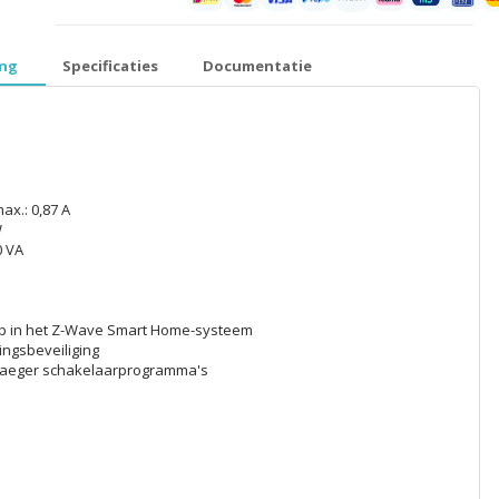
prijzen inclusief 21% BTW │ €5,99 verzendkosten │ gratis verzend
ing
Specificaties
Documentatie
ax.: 0,87 A
W
0 VA
mp in het Z-Wave Smart Home-systeem
ngsbeveiliging
-Jaeger schakelaarprogramma's