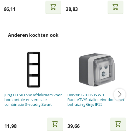
shopping_cart
shopping_cart
66,11
38,83
5
Anderen kochten ook
Jung CD 583 SW Afdekraam voor
Berker 12033535 W.1
horizontale en verticale
Radio/TV/Sataliet einddoos met
combinatie 3-voudig Zwart
behuizing Grijs IP55
shopping_cart
shopping_cart
11,98
39,66