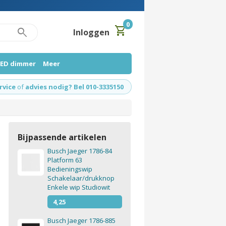
0
shopping_cart
search
Inloggen
LED dimmer
Meer
rvice
of
advies nodig? Bel 010-3335150
Bijpassende artikelen
Busch Jaeger 1786-84
Platform 63
Bedieningswip
Schakelaar/drukknop
Enkele wip Studiowit
4,25
Busch Jaeger 1786-885