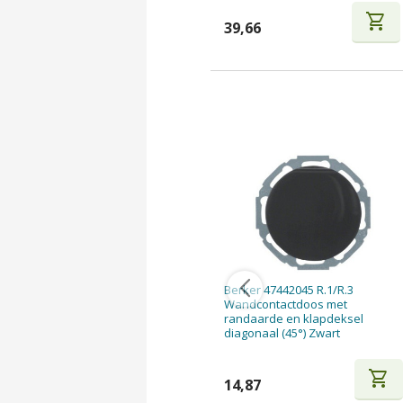
shopping_cart
39,66
Berker 47442045 R.1/R.3
Wandcontactdoos met
randaarde en klapdeksel
diagonaal (45°) Zwart
shopping_cart
14,87