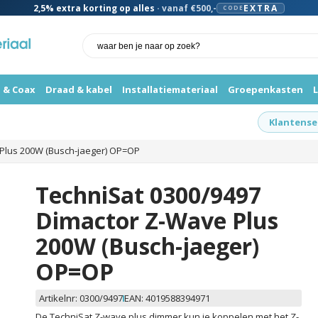
2,5%
extra korting op alles
· vanaf €500,-
EXTRA
CODE
 & Coax
Draad & kabel
Installatiemateriaal
Groepenkasten
Klantense
 Plus 200W (Busch-jaeger) OP=OP
TechniSat 0300/9497
Dimactor Z-Wave Plus
200W (Busch-jaeger)
OP=OP
Artikelnr:
0300/9497
EAN:
4019588394971
De TechniSat Z-wave plus dimmer kun je koppelen met het Z-