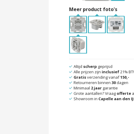
Meer product foto's
Altijd
scherp
geprijsd
Alle prijzen zijn
inclusief
21% B
Gratis
verzending vanaf
150,-
Retourneren binnen
30
dagen
Minimaal
2 jaar
garantie
Grote aantallen? Vraag
offerte
a
Showroom in
Capelle aan den IJ