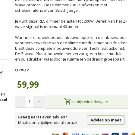
Wave protocol. Deze dimmer kun je afwerken met
schakelmateriaal van Busch Jaeger.
Je kunt deze RLC dimmer belasten tot 200W. Bereik van het Z-
wave signaal is maximaal 40 meter.
Wanneer er onvoldoende inbouwdiepte is in de inbouwdoos
voor het verwerken van een slimme module met pulsdrukker
biedt deze complete inbouwmodule van TechniSat uitkomst.
De Z-wave Plus inbouwdimmer vervangt een losse module
en pulsdrukker waardoor je ruimte (en bedrading) bespaart.
OP=OP
TW
59,99
an
ssel
shopping_cart
-
+
In mijn winkelwagen
Graag eerst even advies?
Advies op maat
Maak een vrijblijvende afspraak