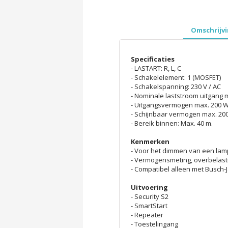
Omschrijv
Specificaties
- LASTART: R, L, C
- Schakelelement: 1 (MOSFET)
- Schakelspanning: 230 V / AC
- Nominale laststroom uitgang m
- Uitgangsvermogen max. 200 
- Schijnbaar vermogen max. 20
- Bereik binnen: Max. 40 m.
Kenmerken
- Voor het dimmen van een la
- Vermogensmeting, overbelasti
- Compatibel alleen met Busch
Uitvoering
- Security S2
- SmartStart
- Repeater
- Toestelingang