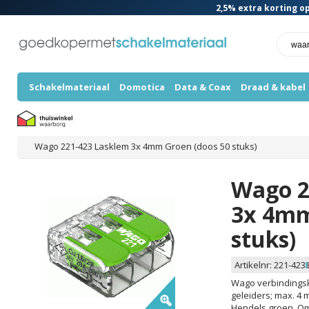
2,5%
extra korting op
Schakelmateriaal
Domotica
Data & Coax
Draad & kabel
Wago 221-423 Lasklem 3x 4mm Groen (doos 50 stuks)
Wago 2
3x 4mm
stuks)
Artikelnr:
221-423
Wago verbindingsk
geleiders; max. 4 
Hendels groen. Om