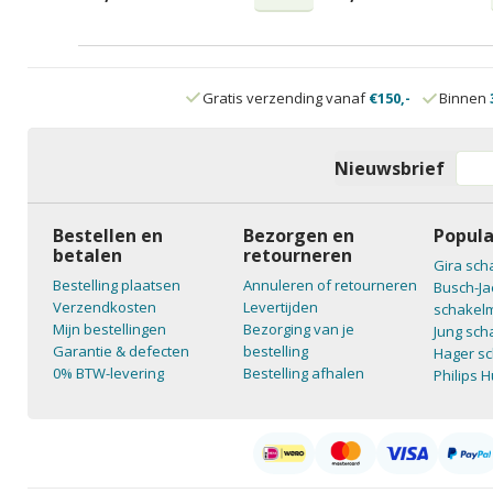
Gratis verzending vanaf
€150,-
Binnen
Nieuwsbrief
Bestellen en
Bezorgen en
Popula
betalen
retourneren
Gira sch
Bestelling plaatsen
Annuleren of retourneren
Busch-Ja
Verzendkosten
Levertijden
schakelm
Mijn bestellingen
Bezorging van je
Jung sch
Garantie & defecten
bestelling
Hager sc
0% BTW-levering
Bestelling afhalen
Philips 