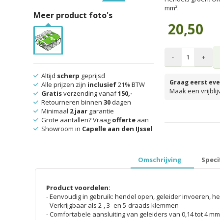
mm².
Meer product foto's
20,50
-
+
Altijd
scherp
geprijsd
Graag eerst eve
Alle prijzen zijn
inclusief
21% BTW
Maak een vrijbli
Gratis
verzending vanaf
150,-
Retourneren binnen
30
dagen
Minimaal
2 jaar
garantie
Grote aantallen? Vraag
offerte
aan
prijzen inclusief 
Showroom in
Capelle aan den IJssel
Omschrijving
Speci
Product voordelen:
- Eenvoudig in gebruik: hendel open, geleider invoeren, he
- Verkrijgbaar als 2-, 3- en 5-draads klemmen
- Comfortabele aansluiting van geleiders van 0,14 tot 4 mm