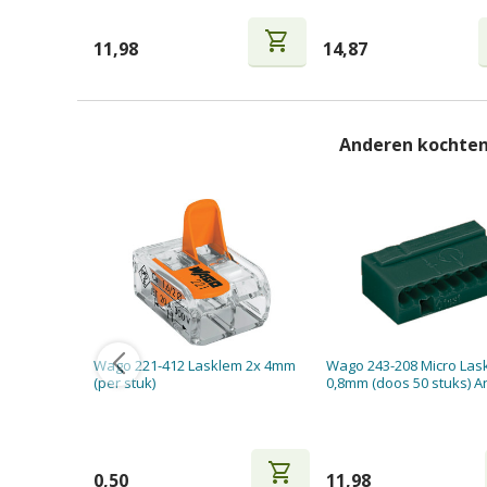
shopping_cart
11,98
14,87
Anderen kochten
Wago 221-412 Lasklem 2x 4mm
Wago 243-208 Micro Las
(per stuk)
0,8mm (doos 50 stuks) An
shopping_cart
0,50
11,98