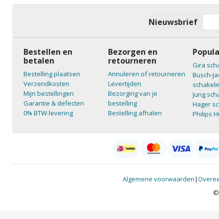
Nieuwsbrief
Bestellen en
Bezorgen en
Popula
betalen
retourneren
Gira sch
Bestelling plaatsen
Annuleren of retourneren
Busch-Ja
Verzendkosten
Levertijden
schakelm
Mijn bestellingen
Bezorging van je
Jung sch
Garantie & defecten
bestelling
Hager sc
0% BTW-levering
Bestelling afhalen
Philips 
Algemene voorwaarden
|
Overee
©