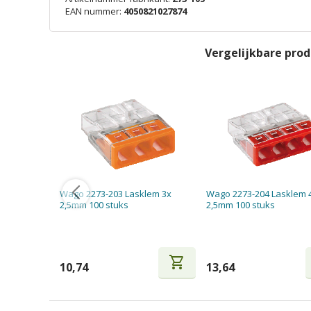
EAN nummer:
4050821027874
Vergelijkbare pro
Wago 2273-203 Lasklem 3x
Wago 2273-204 Lasklem 
2,5mm 100 stuks
2,5mm 100 stuks
shopping_cart
10,74
13,64