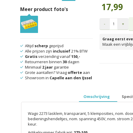
17,99
Meer product foto's
-
+
Graag eerst eve
Maak een vrijbli
Altijd
scherp
geprijsd
Alle prijzen zijn
inclusief
21% BTW
Gratis
verzending vanaf
150,-
Retourneren binnen
30
dagen
prijzen inclusief 
Minimaal
2 jaar
garantie
Grote aantallen? Vraag
offerte
aan
Showroom in
Capelle aan den IJssel
Omschrijving
Speci
Wago 2273 lasklem, transparant, 5 klemposities, nom. doo
bedieningshendeltjes, nom. spanning 450V, nom. stroom 2
keur.
Artikelnummer fabrikant:
273-105