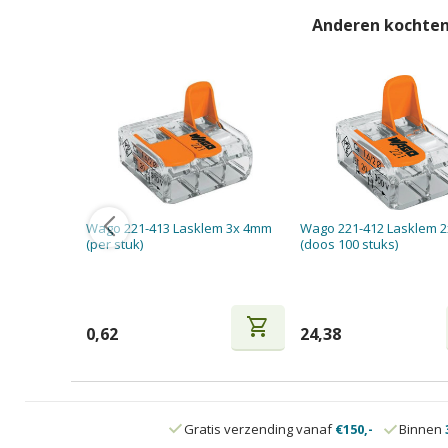
Anderen kochten
Wago 221-413 Lasklem 3x 4mm
Wago 221-412 Lasklem 
(per stuk)
(doos 100 stuks)
shopping_cart
0,62
24,38
Gratis verzending vanaf
€150,-
Binnen