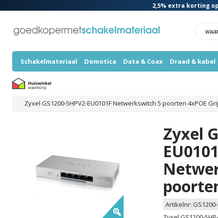
2,5%
extra korting op
Schakelmateriaal
Domotica
Data & Coax
Draad & kabel
Zyxel GS1200-5HPV2-EU0101F Netwerkswitch 5 poorten 4xPOE Gri
Zyxel 
EU010
Netwer
poorte
Artikelnr:
GS1200-
Zyxel GS1200-5HP