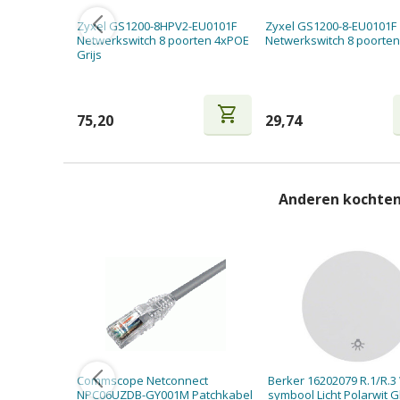
Zyxel GS1200-8HPV2-EU0101F
Zyxel GS1200-8-EU0101F
Netwerkswitch 8 poorten 4xPOE
Netwerkswitch 8 poorten 
Grijs
shopping_cart
75,20
29,74
Anderen kochten
Commscope Netconnect
Berker 16202079 R.1/R.3
NPC06UZDB-GY001M Patchkabel
symbool Licht Polarwit 