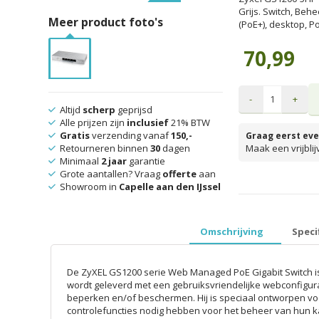
Grijs. Switch, Behe
Meer product foto's
(PoE+), desktop, Po
70,99
-
+
Altijd
scherp
geprijsd
Alle prijzen zijn
inclusief
21% BTW
Gratis
verzending vanaf
150,-
Graag eerst eve
Retourneren binnen
30
dagen
Maak een vrijbli
Minimaal
2 jaar
garantie
Grote aantallen? Vraag
offerte
aan
Showroom in
Capelle aan den IJssel
prijzen inclusief 
Omschrijving
Speci
De ZyXEL GS1200 serie Web Managed PoE Gigabit Switch is
wordt geleverd met een gebruiksvriendelijke webconfigura
beperken en/of beschermen. Hij is speciaal ontworpen vo
controlefuncties nodig hebben voor het beheer van hun 