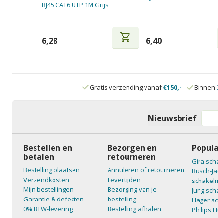
RJ45 CAT6 UTP 1M Grijs
shopping_cart
6,28
6,40
Gratis verzending vanaf
€150,-
Binnen
Nieuwsbrief
Bestellen en
Bezorgen en
Popula
betalen
retourneren
Gira sch
Bestelling plaatsen
Annuleren of retourneren
Busch-Ja
Verzendkosten
Levertijden
schakelm
Mijn bestellingen
Bezorging van je
Jung sch
Garantie & defecten
bestelling
Hager sc
0% BTW-levering
Bestelling afhalen
Philips 