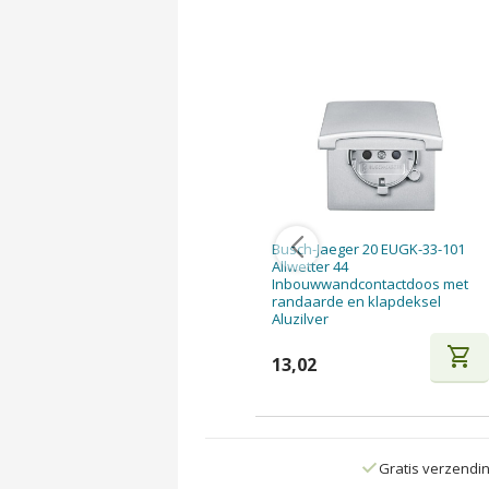
Busch-Jaeger 20 EUGK-33-101
Allwetter 44
Inbouwwandcontactdoos met
randaarde en klapdeksel
Aluzilver
shopping_cart
13,02
Gratis verzendi