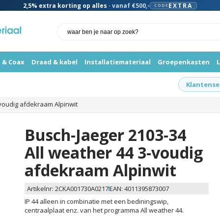
2,5%
extra korting op alles
· vanaf €500,-
EXTRA
CODE
 & Coax
Draad & kabel
Installatiemateriaal
Groepenkasten
Klantense
-voudig afdekraam Alpinwit
Busch-Jaeger 2103-34
All weather 44 3-voudig
afdekraam Alpinwit
Artikelnr:
2CKA001730A0217
EAN:
4011395873007
IP 44 alleen in combinatie met een bediningswip,
centraalplaat enz. van het programma All weather 44.