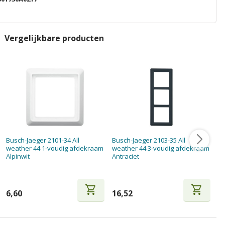
Vergelijkbare producten
Busch-Jaeger 2101-34 All
Busch-Jaeger 2103-35 All
Bu
weather 44 1-voudig afdekraam
weather 44 3-voudig afdekraam
we
Alpinwit
Antraciet
An
shopping_cart
shopping_cart
6,60
16,52
9