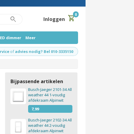
0
shopping_cart
search
Inloggen
LED dimmer
Meer
rvice
of
advies nodig? Bel 010-3335150
Bijpassende artikelen
Busch-Jaeger 2101-34 All
weather 44 1-voudig
afdekraam Alpinwit
7,99
Busch-Jaeger 2102-34 All
weather 44 2-voudig
afdekraam Alpinwit