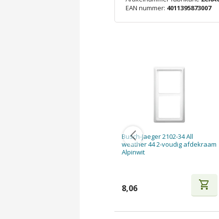
EAN nummer:
4011395873007
Busch-Jaeger 2102-34 All
weather 44 2-voudig afdekraam
Alpinwit
shopping_cart
8,06