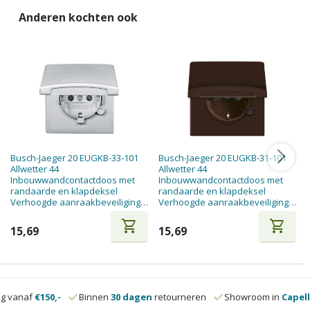
Anderen kochten ook
Busch-Jaeger 20 EUGKB-33-101
Busch-Jaeger 20 EUGKB-31-101
Allwetter 44
Allwetter 44
Inbouwwandcontactdoos met
Inbouwwandcontactdoos met
randaarde en klapdeksel
randaarde en klapdeksel
Verhoogde aanraakbeveiliging
Verhoogde aanraakbeveiliging
Aluzilver
Bruin
shopping_cart
shopping_cart
15,69
15,69
ng vanaf
€150,-
Binnen
30 dagen
retourneren
Showroom in
Capell