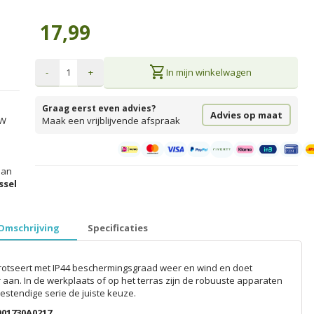
17,99
shopping_cart
-
+
In mijn winkelwagen
Graag eerst even advies?
Advies op maat
TW
Maak een vrijblijvende afspraak
an
prijzen inclusief 21% BTW │ €5,99 verzendkosten │ gratis verzend
ssel
Omschrijving
Specificaties
trotseert met IP44 beschermingsgraad weer en wind en doet
 aan. In de werkplaats of op het terras zijn de robuuste apparaten
stendige serie de juiste keuze.
01730A0217