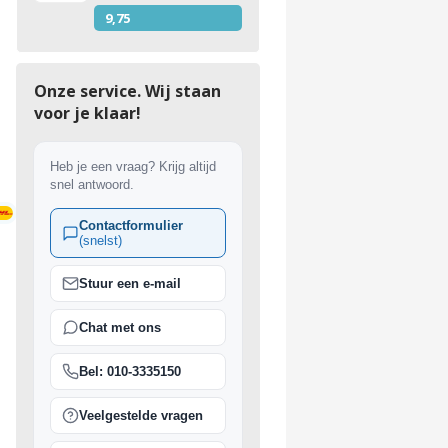
9,75
Onze service. Wij staan
voor je klaar!
Heb je een vraag? Krijg altijd
snel antwoord.
Contactformulier
(snelst)
ing vanaf €150
Stuur een e-mail
Chat met ons
Bel: 010-3335150
Veelgestelde vragen