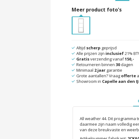
Meer product foto's
Altijd
scherp
geprijsd
Alle prijzen zijn
inclusief
21% B
Gratis
verzending vanaf
150,-
Retourneren binnen
30
dagen
Minimaal
2 jaar
garantie
Grote aantallen? Vraag
offerte
a
Showroom in
Capelle aan den IJ
All weather 44. Dit programma 
daarmee zijn naam volledig eer
van deze breukvaste en weerbe
Artikelnummer fabrikant:
2CKA0