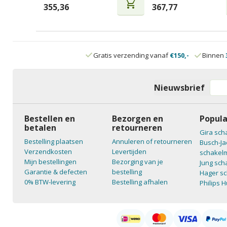
shopping_cart
355,36
367,77
Gratis verzending vanaf
€150,-
Binnen
Nieuwsbrief
Bestellen en
Bezorgen en
Popula
betalen
retourneren
Gira sch
Bestelling plaatsen
Annuleren of retourneren
Busch-Ja
Verzendkosten
Levertijden
schakelm
Mijn bestellingen
Bezorging van je
Jung sch
Garantie & defecten
bestelling
Hager sc
0% BTW-levering
Bestelling afhalen
Philips 