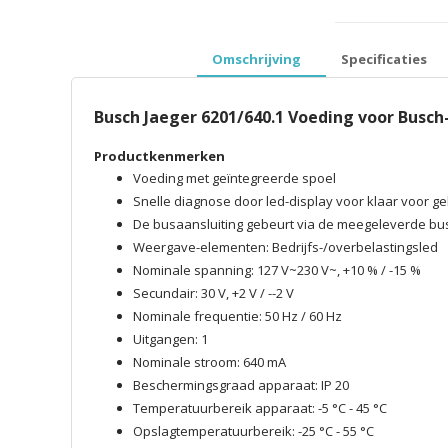
prijzen inclusief 
Omschrijving
Specificaties
Busch Jaeger 6201/640.1 Voeding voor Bus
Productkenmerken
Voeding met geïntegreerde spoel
Snelle diagnose door led-display voor klaar voor ge
De busaansluiting gebeurt via de meegeleverde bu
Weergave-elementen: Bedrijfs-/overbelastingsled
Nominale spanning: 127 V~230 V~, +10 % / -15 %
Secundair: 30 V, +2 V / --2 V
Nominale frequentie: 50 Hz / 60 Hz
Uitgangen: 1
Nominale stroom: 640 mA
Beschermingsgraad apparaat: IP 20
Temperatuurbereik apparaat: -5 °C - 45 °C
Opslagtemperatuurbereik: -25 °C - 55 °C