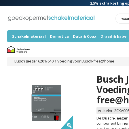
2,5%
extra korting op
Schakelmateriaal
Domotica
Data & Coax
Draad & kabel
Busch Jaeger 6201/640.1 Voeding voor Busch-free@home
Busch 
Voedin
free@
Artikelnr:
2CKA006
De
Busch-Jaeger 
component binnen
zorgt voor de bet