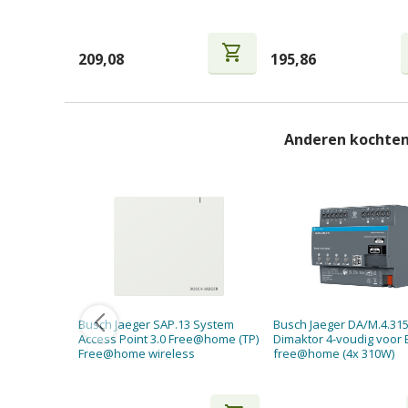
shopping_cart
209,08
195,86
Anderen kochten
Busch Jaeger SAP.13 System
Busch Jaeger DA/M.4.315
Access Point 3.0 Free@home (TP)
Dimaktor 4-voudig voor 
Free@home wireless
free@home (4x 310W)