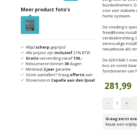
busdeelnemers. D
Meer product foto's
voor een stabiele 
home systeem.
De voeding is spec
free@home install
verdeelinrichting.
eenvoudige install
Altijd
scherp
geprijsd
nieuwbouw als ren
Alle prijzen zijn
inclusief
21% BTW
Gratis
verzending vanaf
150,-
De 6201/640.1 voe
Retourneren binnen
30
dagen
bus en vormt daar
Minimaal
2 jaar
garantie
functioneren van 
Grote aantallen? Vraag
offerte
aan
Showroom in
Capelle aan den IJssel
281,99
-
+
Graag eerst eve
Maak een vrijbli