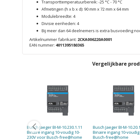
Transporttemperatuurbereik: -25 °C - 70 °C
Afmetingen (h x b x d): 90 mm x 72 mm x 64 mm
Modulebreedte: 4
Divisie eenheden: 4
Bij meer dan 64 deelnemers is extra busvoeding no
Artikelnummer fabrikant:
2CKA006220A0001
EAN nummer:
4011395180365
Vergelijkbare pro
Busch Jaeger BI-M-10.230.1.11
Busch Jaeger BI-M-10.20.
Binaire ingang 10-voudig 10-
Binaire ingang 10-voudig
230V voor Busch-free@home
Busch-free@home