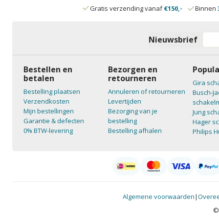
Gratis verzending vanaf
€150,-
Binnen
Nieuwsbrief
Bestellen en
Bezorgen en
Popula
betalen
retourneren
Gira sch
Bestelling plaatsen
Annuleren of retourneren
Busch-Ja
Verzendkosten
Levertijden
schakelm
Mijn bestellingen
Bezorging van je
Jung sch
Garantie & defecten
bestelling
Hager sc
0% BTW-levering
Bestelling afhalen
Philips 
Algemene voorwaarden
|
Overee
©