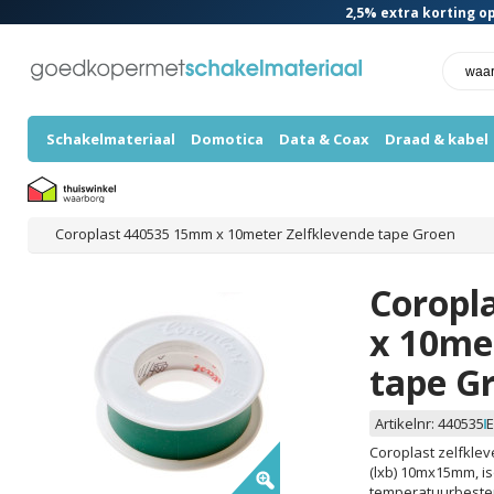
2,5%
extra korting op
Schakelmateriaal
Domotica
Data & Coax
Draad & kabel
Coroplast 440535 15mm x 10meter Zelfklevende tape Groen
Coropl
x 10me
tape G
Artikelnr:
440535
E
Coroplast zelfklev
(lxb) 10mx15mm, i
temperatuurbestend