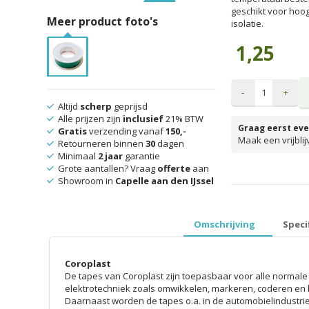
geschikt voor hoo
Meer product foto's
isolatie.
1,25
-
+
Altijd
scherp
geprijsd
Alle prijzen zijn
inclusief
21% BTW
Graag eerst eve
Gratis
verzending vanaf
150,-
Maak een vrijbli
Retourneren binnen
30
dagen
Minimaal
2 jaar
garantie
Grote aantallen? Vraag
offerte
aan
Showroom in
Capelle aan den IJssel
prijzen inclusief 
Omschrijving
Speci
Coroplast
De tapes van Coroplast zijn toepasbaar voor alle normal
elektrotechniek zoals omwikkelen, markeren, coderen en 
Daarnaast worden de tapes o.a. in de automobielindustri