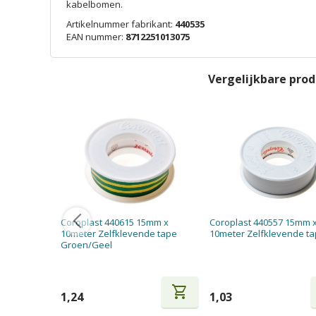
kabelbomen.
Artikelnummer fabrikant:
440535
EAN nummer:
8712251013075
Vergelijkbare pro
Coroplast 440615 15mm x
Coroplast 440557 15mm 
10meter Zelfklevende tape
10meter Zelfklevende ta
Groen/Geel
shopping_cart
1,24
1,03