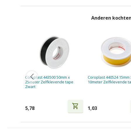
Anderen kochten
Coroplast 443500 50mm x
Coroplast 440524 15mm 
25meter Zelfklevende tape
10meter Zelfklevende t
Zwart
shopping_cart
5,78
1,03