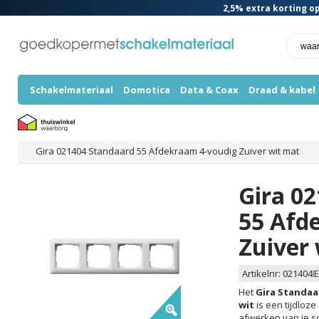
2,5%
extra korting op
Schakelmateriaal
Domotica
Data & Coax
Draad & kabel
Gira 021404 Standaard 55 Afdekraam 4-voudig Zuiver wit mat
Gira 0
55 Afd
Zuiver
Artikelnr:
021404
E
Het
Gira Standaa
wit
is een tijdloze
afwerken van je s