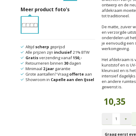
ontwerp en de neut
Meer product foto's
afdekraam moeitelo
tot traditioneel.
De matte, zuiver w
en verzorgde uitst
onderdelen uit he
je eenvoudig een s
Altijd
scherp
geprijsd
werkomgeving.
Alle prijzen zijn
inclusief
21% BTW
Gratis
verzending vanaf
150,-
Het afdekraam is 
Retourneren binnen
30
dagen
kunststof en is UV-
Minimaal
2 jaar
garantie
kleurvast en is he
Grote aantallen? Vraag
offerte
aan
intensief dagelijk
Showroom in
Capelle aan den IJssel
en andere ruimtes
gewenst is.
10,35
-
+
Graag eerst eve