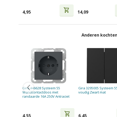
shopping_cart
4,95
14,09
Anderen kochten
Gira 446628 Systeem 55
Gira 3295005 Systeem 55
Wandcontactdoos met
voudig Zwart mat
randaarde 16A 250V Antraciet
shopping_cart
4,55
6,45