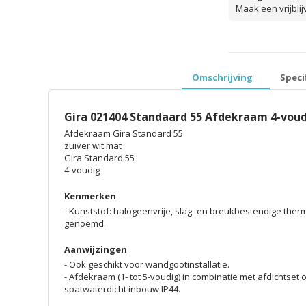
Maak een vrijbli
prijzen inclusief 
Omschrijving
Speci
Gira 021404 Standaard 55 Afdekraam 4-voud
Afdekraam Gira Standard 55
zuiver wit mat
Gira Standard 55
4-voudig
Kenmerken
- Kunststof: halogeenvrije, slag- en breukbestendige the
genoemd.
Aanwijzingen
- Ook geschikt voor wandgootinstallatie.
- Afdekraam (1- tot 5-voudig) in combinatie met afdichtset o
spatwaterdicht inbouw IP44.