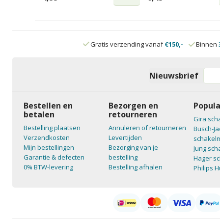
Gratis verzending vanaf
€150,-
Binnen
Nieuwsbrief
Bestellen en
Bezorgen en
Popula
betalen
retourneren
Gira sch
Bestelling plaatsen
Annuleren of retourneren
Busch-Ja
Verzendkosten
Levertijden
schakelm
Mijn bestellingen
Bezorging van je
Jung sch
Garantie & defecten
bestelling
Hager sc
0% BTW-levering
Bestelling afhalen
Philips 