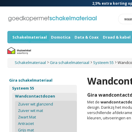
2,5%
extra korting op
Schakelmateriaal
Domotica
Data & Coax
Draad & kabel
Schakelmateriaal
Gira schakelmateriaal
Systeem 55
Wandco
Wandcont
Gira schakelmateriaal
Systeem 55
Gira wandcontactd
Wandcontactdozen
Met de
wandcontactdoz
Zuiver wit glanzend
design. Dankzij het mod
Zuiver wit mat
verschillende afdekramen
Zwart Mat
kleuren, uitvoeringen en
Antraciet
Grijs mat