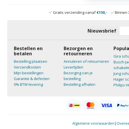
Gratis verzending vanaf
€150,-
Binnen
Nieuwsbrief
Bestellen en
Bezorgen en
Popula
betalen
retourneren
Gira sch
Bestelling plaatsen
Annuleren of retourneren
Busch-Ja
Verzendkosten
Levertijden
schakelm
Mijn bestellingen
Bezorging van je
Jung sch
Garantie & defecten
bestelling
Hager sc
0% BTW-levering
Bestelling afhalen
Philips 
Algemene voorwaarden
|
Overee