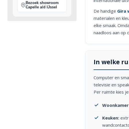
internationale uit
Bezoek showroom
Capelle a/d IJssel
De handige
Gira
materialen en kle
elke smaak. Omdat
naadloos aan op d
In welke r
Computer en smar
televisie en spea
Per ruimte kies j
Woonkamer
Keuken:
extr
wandcontactd