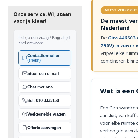
MEEST VERKOCHT
Onze service. Wij staan
De meest ve
voor je klaar!
Nederland
De
Gira 446603
Heb je een vraag? Krijg altijd
snel antwoord.
250V) in zuiver 
vrijwel elke ruim
Contactformulier
combineren binne
(snelst)
Stuur een e-mail
Chat met ons
Wat is een
Bel: 010-3335150
Een Gira wandcont
Veelgestelde vragen
aansluit, van koff
voor elke ruimte 
Offerte aanvragen
verhoogde aanrakin