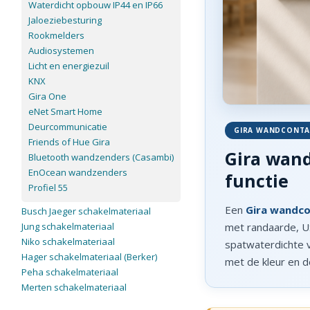
Waterdicht opbouw IP44 en IP66
Jaloeziebesturing
Rookmelders
Audiosystemen
Licht en energiezuil
KNX
Gira One
eNet Smart Home
Deurcommunicatie
GIRA WANDCONT
Friends of Hue Gira
Gira wand
Bluetooth wandzenders (Casambi)
EnOcean wandzenders
functie
Profiel 55
Een
Gira wandc
Busch Jaeger schakelmateriaal
Jung schakelmateriaal
met randaarde, US
Niko schakelmateriaal
spatwaterdichte va
Hager schakelmateriaal (Berker)
met de kleur en de
Peha schakelmateriaal
Merten schakelmateriaal