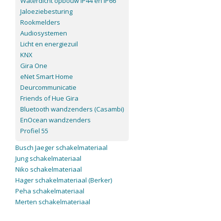
Waterdicht opbouw IP44 en IP66
Jaloeziebesturing
Rookmelders
Audiosystemen
Licht en energiezuil
KNX
Gira One
eNet Smart Home
Deurcommunicatie
Friends of Hue Gira
Bluetooth wandzenders (Casambi)
EnOcean wandzenders
Profiel 55
Busch Jaeger schakelmateriaal
Jung schakelmateriaal
Niko schakelmateriaal
Hager schakelmateriaal (Berker)
Peha schakelmateriaal
Merten schakelmateriaal