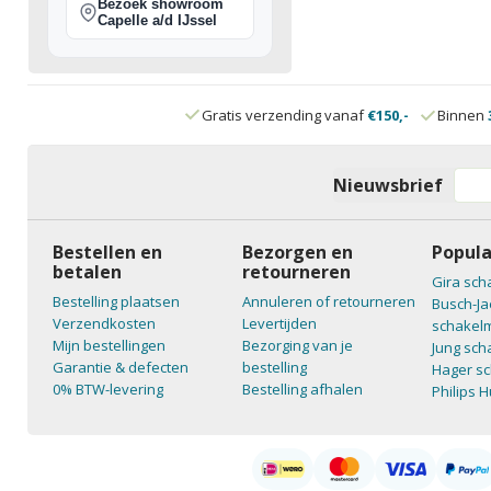
Bezoek showroom
Capelle a/d IJssel
Gratis verzending vanaf
€150,-
Binnen
Nieuwsbrief
Bestellen en
Bezorgen en
Popula
betalen
retourneren
Gira sch
Bestelling plaatsen
Annuleren of retourneren
Busch-Ja
Verzendkosten
Levertijden
schakelm
Mijn bestellingen
Bezorging van je
Jung sch
Garantie & defecten
bestelling
Hager sc
0% BTW-levering
Bestelling afhalen
Philips 