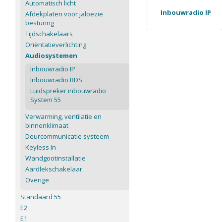
Automatisch licht
Inbouwradio IP
Afdekplaten voor jaloezie
besturing
Tijdschakelaars
Oriëntatieverlichting
Audiosystemen
Inbouwradio IP
Inbouwradio RDS
Luidspreker inbouwradio
System 55
Verwarming, ventilatie en
binnenklimaat
Deurcommunicatie systeem
Keyless In
Wandgootinstallatie
Aardlekschakelaar
Overige
Standaard 55
E2
E1