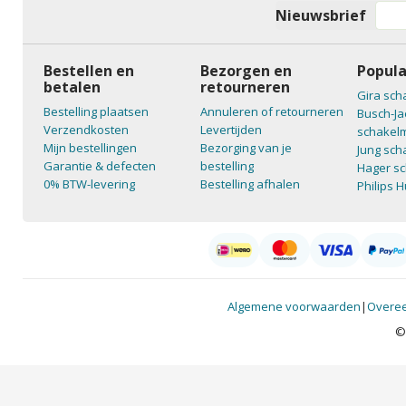
Nieuwsbrief
Bestellen en
Bezorgen en
Popula
betalen
retourneren
Gira sch
Bestelling plaatsen
Annuleren of retourneren
Busch-Ja
Verzendkosten
Levertijden
schakelm
Mijn bestellingen
Bezorging van je
Jung sch
Garantie & defecten
bestelling
Hager sc
0% BTW-levering
Bestelling afhalen
Philips 
Algemene voorwaarden
|
Overee
©