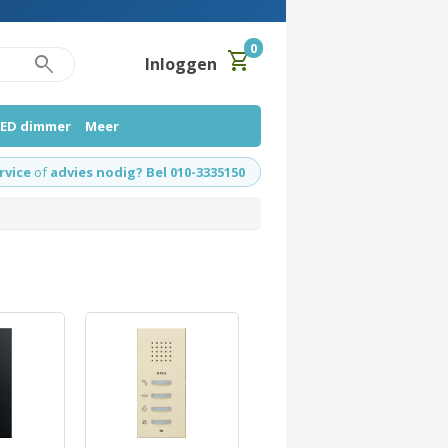
0
shopping_cart
search
Inloggen
LED dimmer
Meer
rvice
of
advies nodig? Bel 010-3335150