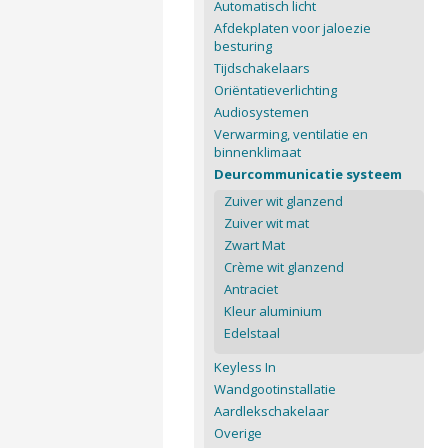
Automatisch licht
Afdekplaten voor jaloezie
besturing
Tijdschakelaars
Oriëntatieverlichting
Audiosystemen
Verwarming, ventilatie en
binnenklimaat
Deurcommunicatie systeem
Zuiver wit glanzend
Zuiver wit mat
Zwart Mat
Crème wit glanzend
Antraciet
Kleur aluminium
Edelstaal
Keyless In
Wandgootinstallatie
Aardlekschakelaar
Overige