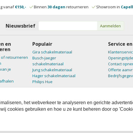
ng vanaf
€150,-
Binnen
30 dagen
retourneren
Showroom in
Capell
Nieuwsbrief
Aanmelden
n en
Populair
Service en
eren
Gira schakelmateriaal
Klantenservic
 of retourneren
Busch-Jaeger
Openingstijd
n
schakelmateriaal
Contact opn
van je
Jung schakelmateriaal
Offerte aanv
Hager schakelmateriaal
Bedrijfsgege
 afhalen
Philips Hue
maliseren, het webverkeer te analyseren en gerichte advertenti
 wij cookies gebruiken en hoe u ze kunt beheren door op 'Cooki
mene voorwaarden
|
Overeenkomst ontbinden
|
Privacy & Cookiestatement
© SGW Nederland. 2026