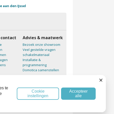
e aan den IJssel
 contact
Advies & maatwerk
e
Bezoek onze showroom
en
Veel gestelde vragen
emen
schakelmateriaal
ragen
Installatie &
vens
programmering
Domotica samenstellen
Sluiten
es te
Cookie
Accepteer
e
instellingen
alle
 (AVG)