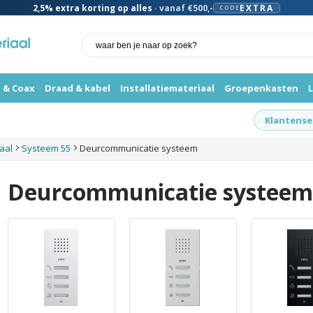
2,5%
extra korting op alles
· vanaf €500,-
EXTRA
CODE
 & Coax
Draad & kabel
Installatiemateriaal
Groepenkasten
Klantense
iaal
Systeem 55
Deurcommunicatie systeem
Deurcommunicatie systeem