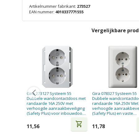
Artikelnummer fabrikant:
273527
EAN nummer:
4010337771555
Vergelijkbare pro
Gira 273127 Systeem 55
Gira 078327 Systeem 55
Dubbele wandcontactdoos met
Dubbele wandcontactdo
randaarde 16A 250V met
randaarde 16A 250V Met
verhoogde aanraakbeveiliging
verhoogde aanraakbevei
(Safety Plus) voor inbouwdoos
(Safety Plus) en vaste
enkelvoudig Zuiver wit mat
afdekplaat Voor enkele
shopping_cart
inbouwdoos Steekklem
11,56
11,78
Zuiver wit mat