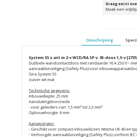
Graag eerst eve
Maak een vrijbli
prijzen inclusief 
Omschrijving
Speci
System 55 z.wit m 2-v WCD/RA SP v. IB-doos 1,5-v [2735
Dubbele wandcontactdoos met randaarde 16 A 250 V~ me
aanraakbeveiliging (Safety Plus) voor inbouwapparaatdoo
Gira System 55
zuiver wit mat
Technische gegevens:
Inbouwdiepte: 25 mm
Aansluitingdoorsnede
- voor geleiders van: 1,5 mm² tot 2,5 mm²
Opbouwhoogte: 6 mm
Aanwijzingen:
- Geschikt voor compact-inbouwdozen Attema UK 40 en ty
- Verhoogde aanraakbeveiliging (Safety Plus) conform IEC 