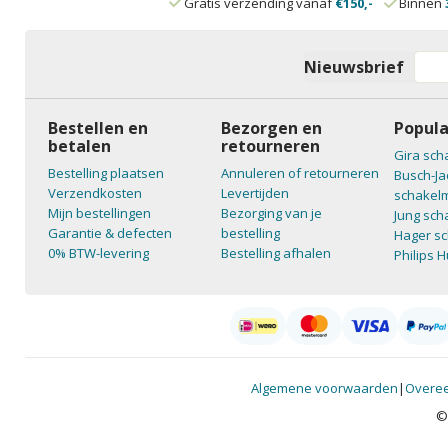
Gratis verzending vanaf
€150,-
Binnen
Nieuwsbrief
Bestellen en
Bezorgen en
Popula
betalen
retourneren
Gira sch
Bestelling plaatsen
Annuleren of retourneren
Busch-Ja
Verzendkosten
Levertijden
schakelm
Mijn bestellingen
Bezorging van je
Jung sch
Garantie & defecten
bestelling
Hager sc
0% BTW-levering
Bestelling afhalen
Philips 
Algemene voorwaarden
|
Overee
©