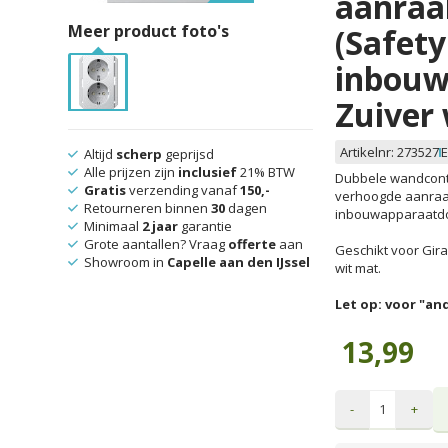
aanraa
Meer product foto's
(Safety
inbouw
Zuiver
Artikelnr:
273527
E
Altijd
scherp
geprijsd
Alle prijzen zijn
inclusief
21% BTW
Dubbele wandcont
Gratis
verzending vanaf
150,-
verhoogde aanraakb
Retourneren binnen
30
dagen
inbouwapparaatdo
Minimaal
2 jaar
garantie
Grote aantallen? Vraag
offerte
aan
Geschikt voor Gira
Showroom in
Capelle aan den IJssel
wit mat.
Let op: voor "a
13,99
-
+