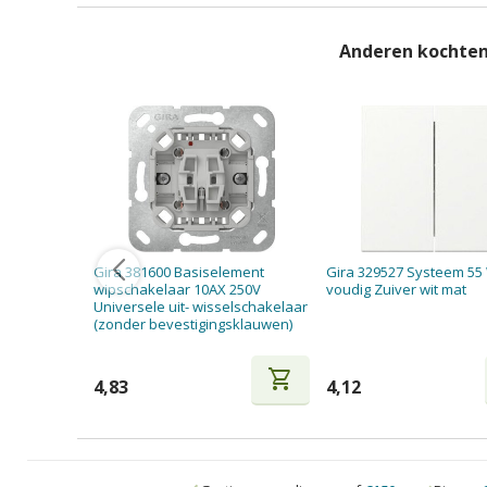
Anderen kochten
Gira 381600 Basiselement
Gira 329527 Systeem 55 
wipschakelaar 10AX 250V
voudig Zuiver wit mat
Universele uit- wisselschakelaar
(zonder bevestigingsklauwen)
shopping_cart
4,83
4,12