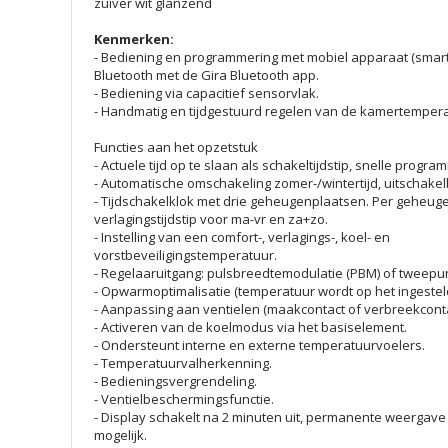
zuiver wit glanzend
Kenmerken:
- Bediening en programmering met mobiel apparaat (smartp
Bluetooth met de Gira Bluetooth app.
- Bediening via capacitief sensorvlak.
- Handmatig en tijdgestuurd regelen van de kamertempera
Functies aan het opzetstuk
- Actuele tijd op te slaan als schakeltijdstip, snelle progra
- Automatische omschakeling zomer-/wintertijd, uitschakel
- Tijdschakelklok met drie geheugenplaatsen. Per geheug
verlagingstijdstip voor ma-vr en za+zo.
- Instelling van een comfort-, verlagings-, koel- en
vorstbeveiligingstemperatuur.
- Regelaaruitgang: pulsbreedtemodulatie (PBM) of tweepun
- Opwarmoptimalisatie (temperatuur wordt op het ingestelde
- Aanpassing aan ventielen (maakcontact of verbreekconta
- Activeren van de koelmodus via het basiselement.
- Ondersteunt interne en externe temperatuurvoelers.
- Temperatuurvalherkenning.
- Bedieningsvergrendeling.
- Ventielbeschermingsfunctie.
- Display schakelt na 2 minuten uit, permanente weergave 
mogelijk.