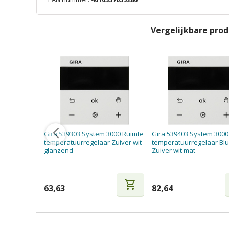
Vergelijkbare pro
Gira 539303 System 3000 Ruimte
Gira 539403 System 3000
temperatuurregelaar Zuiver wit
temperatuurregelaar Bl
glanzend
Zuiver wit mat
shopping_cart
63,63
82,64