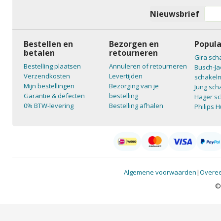
Nieuwsbrief
Bestellen en
Bezorgen en
Popula
betalen
retourneren
Gira sch
Bestelling plaatsen
Annuleren of retourneren
Busch-Ja
Verzendkosten
Levertijden
schakelm
Mijn bestellingen
Bezorging van je
Jung sch
Garantie & defecten
bestelling
Hager sc
0% BTW-levering
Bestelling afhalen
Philips 
Algemene voorwaarden
|
Overee
©