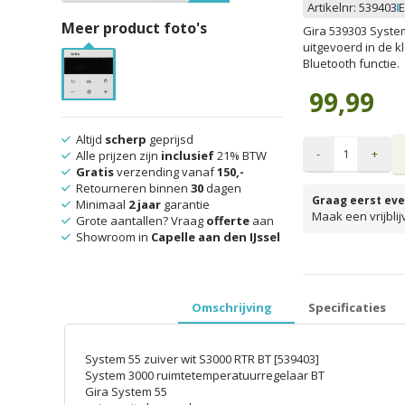
Artikelnr:
539403
E
Meer product foto's
Gira 539303 Syste
uitgevoerd in de k
Bluetooth functie.
99,99
Altijd
scherp
geprijsd
-
+
Alle prijzen zijn
inclusief
21% BTW
Gratis
verzending vanaf
150,-
Retourneren binnen
30
dagen
Graag eerst eve
Minimaal
2 jaar
garantie
Maak een vrijbli
Grote aantallen? Vraag
offerte
aan
Showroom in
Capelle aan den IJssel
prijzen inclusief 
Omschrijving
Specificaties
System 55 zuiver wit S3000 RTR BT [539403]
System 3000 ruimtetemperatuurregelaar BT
Gira System 55