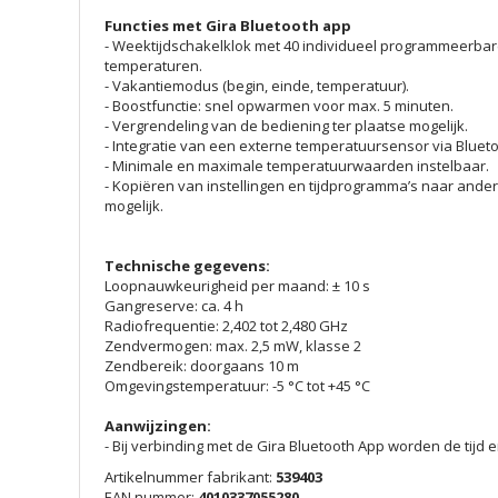
Functies met Gira Bluetooth app
- Weektijdschakelklok met 40 individueel programmeerba
temperaturen.
- Vakantiemodus (begin, einde, temperatuur).
- Boostfunctie: snel opwarmen voor max. 5 minuten.
- Vergrendeling van de bediening ter plaatse mogelijk.
- Integratie van een externe temperatuursensor via Blueto
- Minimale en maximale temperatuurwaarden instelbaar.
- Kopiëren van instellingen en tijdprogramma’s naar and
mogelijk.
Technische gegevens:
Loopnauwkeurigheid per maand: ± 10 s
Gangreserve: ca. 4 h
Radiofrequentie: 2,402 tot 2,480 GHz
Zendvermogen: max. 2,5 mW, klasse 2
Zendbereik: doorgaans 10 m
Omgevingstemperatuur: -5 °C tot +45 °C
Aanwijzingen:
- Bij verbinding met de Gira Bluetooth App worden de tijd 
Artikelnummer fabrikant:
539403
EAN nummer:
4010337055280