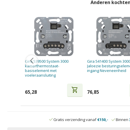
Anderen kochten
Gira 539500 System 3000
Gira 541400 System 300
kamerthermostaat-
Jaloezie besturingselem
basiselement met
ingang Neveneenheid
voeleraansluiting
shopping_cart
65,28
76,85
Gratis verzending vanaf
€150,-
Binnen