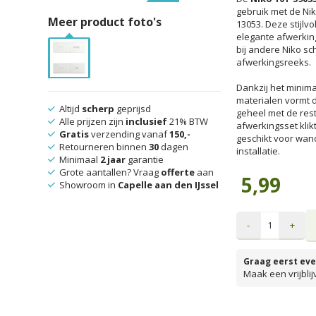
gebruik met de Ni
Meer product foto's
13053. Deze stijlv
elegante afwerking
bij andere Niko s
afwerkingsreeks.
Dankzij het minim
materialen vormt 
Altijd
scherp
geprijsd
geheel met de rest
Alle prijzen zijn
inclusief
21% BTW
afwerkingsset klik
Gratis
verzending vanaf
150,-
geschikt voor wa
Retourneren binnen
30
dagen
installatie.
Minimaal
2 jaar
garantie
Grote aantallen? Vraag
offerte
aan
5,99
Showroom in
Capelle aan den IJssel
-
+
Graag eerst eve
Maak een vrijbli