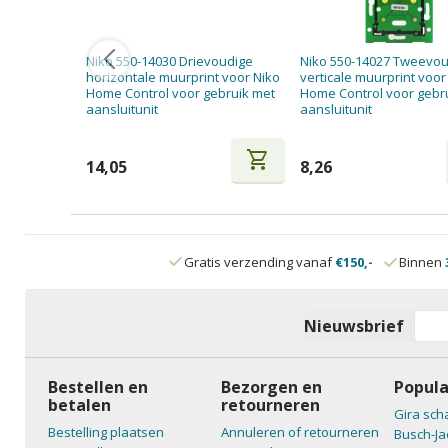
Niko 550-14030 Drievoudige
Niko 550-14027 Tweevo
horizontale muurprint voor Niko
verticale muurprint voor
Home Control voor gebruik met
Home Control voor gebr
aansluitunit
aansluitunit
shopping_cart
14,05
8,26
Gratis verzending vanaf
€150,-
Binnen
Nieuwsbrief
Bestellen en
Bezorgen en
Popula
betalen
retourneren
Gira sch
Bestelling plaatsen
Annuleren of retourneren
Busch-Ja