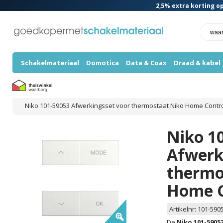
2,5%
extra korting op
Schakelmateriaal
Domotica
Data & Coax
Draad & kabel
Niko 101-59053 Afwerkingsset voor thermostaat Niko Home Contr
Niko 1
Afwerk
thermo
Home C
Artikelnr:
101-590
De
Niko 101-5905