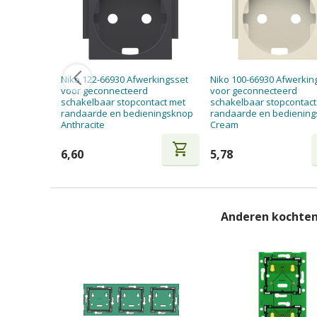
Niko 122-66930 Afwerkingsset
Niko 100-66930 Afwerkin
voor geconnecteerd
voor geconnecteerd
schakelbaar stopcontact met
schakelbaar stopcontact
randaarde en bedieningsknop
randaarde en bedienin
Anthracite
Cream
shopping_cart
6,60
5,78
Anderen kochten