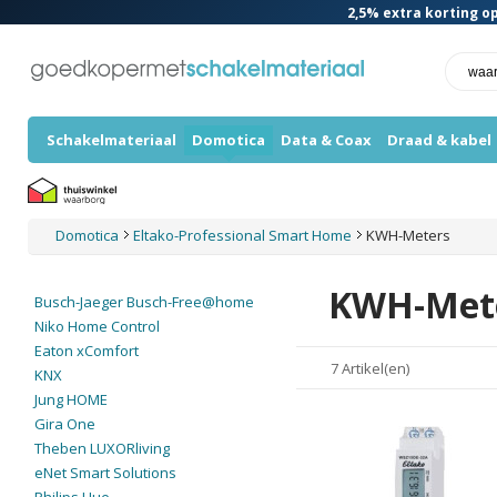
2,5%
extra korting op
Schakelmateriaal
Domotica
Data & Coax
Draad & kabel
Domotica
Eltako-Professional Smart Home
KWH-Meters
KWH-Met
Busch-Jaeger Busch-Free@home
Niko Home Control
Eaton xComfort
7 Artikel(en)
KNX
Jung HOME
Gira One
Theben LUXORliving
eNet Smart Solutions