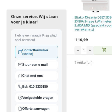
Onze service. Wij staan
Eltako 15-serie DSZ15DE
3X80A 3-fase kWh meter
voor je klaar!
3x80A MID (geschikt voor
verrekening)
Heb je een vraag? Krijg altijd
110,99
snel antwoord.
shopping_cart
−
+
Contactformulier
(snelst)
7 Artikel(en)
Stuur een e-mail
Chat met ons
Bel: 010-3335150
Veelgestelde vragen
Offerte aanvragen