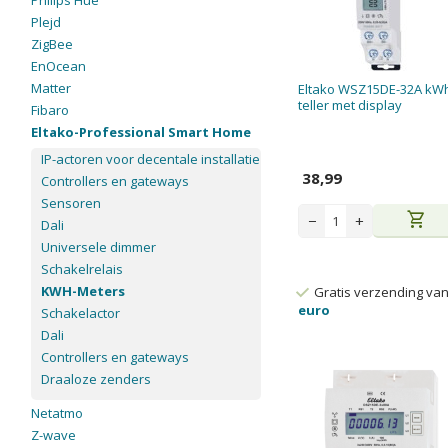
Philips Hue
Plejd
ZigBee
EnOcean
Matter
Eltako WSZ15DE-32A kW
teller met display
Fibaro
Eltako-Professional Smart Home
IP-actoren voor decentale installatie
38,99
Controllers en gateways
Sensoren
shopping_cart
−
+
Dali
Universele dimmer
Schakelrelais
KWH-Meters
Gratis verzending va
euro
Schakelactor
Dali
Controllers en gateways
Draaloze zenders
Netatmo
Z-wave