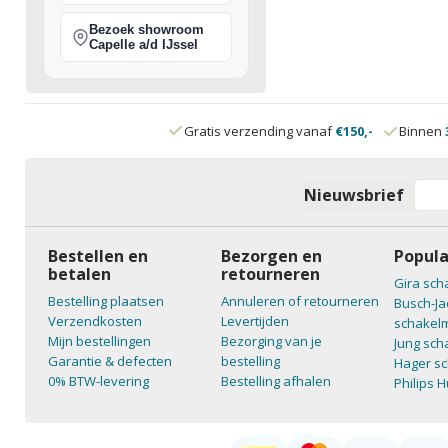
Bezoek showroom
Capelle a/d IJssel
Gratis verzending vanaf
€150,-
Binnen
Nieuwsbrief
Bestellen en
Bezorgen en
Popula
betalen
retourneren
Gira sch
Bestelling plaatsen
Annuleren of retourneren
Busch-Ja
Verzendkosten
Levertijden
schakelm
Mijn bestellingen
Bezorging van je
Jung sch
Garantie & defecten
bestelling
Hager sc
0% BTW-levering
Bestelling afhalen
Philips 