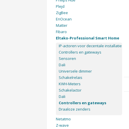
Philips Hue
Plejd
ZigBee
EnOcean
Matter
Fibaro
Eltako-Professional Smart Home
IP-actoren voor decentale installatie
Controllers en gateways
Sensoren
Dali
Universele dimmer
Schakelrelais
KWH-Meters
Schakelactor
Dali
Controllers en gateways
Draaloze zenders
Netatmo
Z-wave