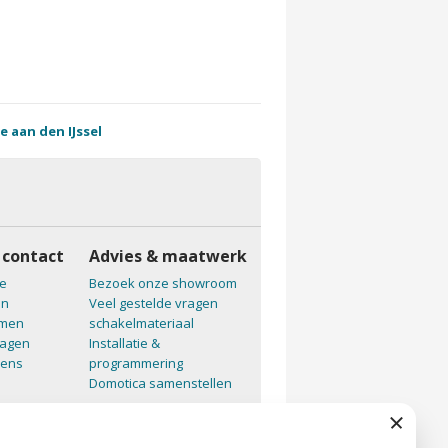
e aan den IJssel
 contact
Advies & maatwerk
e
Bezoek onze showroom
en
Veel gestelde vragen
emen
schakelmateriaal
ragen
Installatie &
vens
programmering
Domotica samenstellen
Sluiten