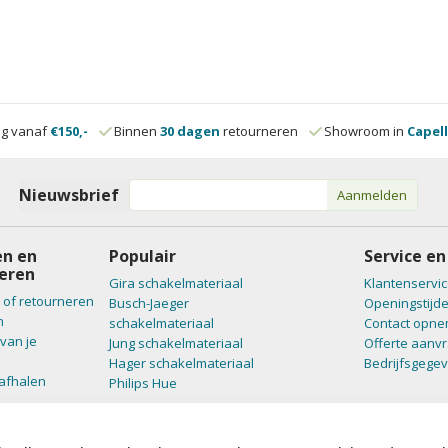
ng vanaf
€150,-
Binnen
30 dagen
retourneren
Showroom in
Capell
Nieuwsbrief
Aanmelden
n en
Populair
Service en
eren
Gira schakelmateriaal
Klantenservic
 of retourneren
Busch-Jaeger
Openingstijd
n
schakelmateriaal
Contact opn
van je
Jung schakelmateriaal
Offerte aanv
Hager schakelmateriaal
Bedrijfsgege
 afhalen
Philips Hue