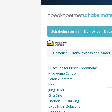
Schakelmateriaal
Domotica
Data
Domotica
Eltako-Professional Smar
Busch-Jaeger Busch-Free@home
Niko Home Control
Eaton xComfort
KNX
Jung HOME
Gira One
Theben LUXORliving
eNet Smart Solutions