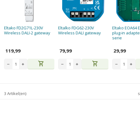
Eltako FD2G71L-230V
Eltalko FDG62-230V
Eltako EOA64 
Wireless DALI-2 gateway
Wireless DALI gateway
plug-in adapte
serie
119,99
79,99
29,99
shopping_cart
shopping_cart
−
+
−
+
−
+
3 Artikel(en)
s