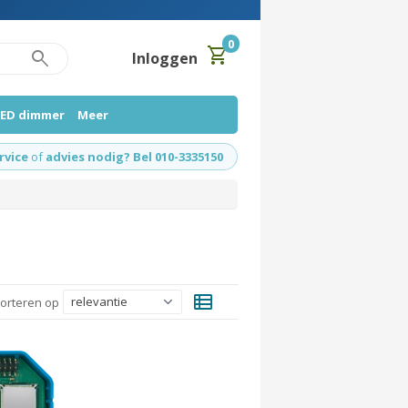
0
shopping_cart
search
Inloggen
LED dimmer
Meer
rvice
of
advies nodig? Bel 010-3335150
view_list
orteren op