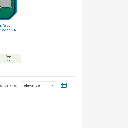
EnOcean
r voor 64-
shopping_cart
view_list
orteren op