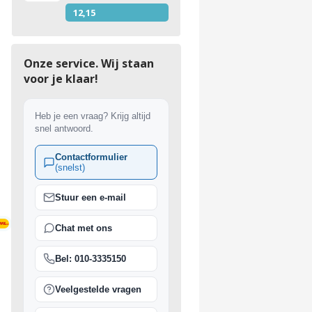
12,15
Onze service. Wij staan
voor je klaar!
Heb je een vraag? Krijg altijd
snel antwoord.
Contactformulier
(snelst)
Stuur een e-mail
Chat met ons
ing vanaf €150
Bel: 010-3335150
Veelgestelde vragen