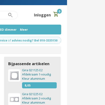
0
shopping_cart
search
Inloggen
LED dimmer
Meer
rvice
of
advies nodig? Bel 010-3335150
Bijpassende artikelen
Gira 021125 E2
Afdekraam 1-voudig
Kleur aluminium
8,05
Gira 021225 E2
Afdekraam 2-voudig
Kleur aluminium