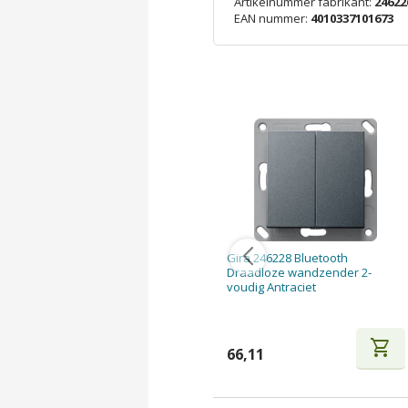
Artikelnummer fabrikant:
24622
EAN nummer:
4010337101673
Gira 246228 Bluetooth
Draadloze wandzender 2-
voudig Antraciet
shopping_cart
66,11