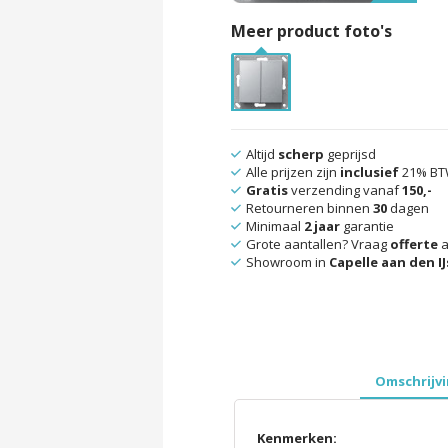
Meer product foto's
Altijd
scherp
geprijsd
Alle prijzen zijn
inclusief
21% B
Gratis
verzending vanaf
150,-
Retourneren binnen
30
dagen
Minimaal
2 jaar
garantie
Grote aantallen? Vraag
offerte
a
Showroom in
Capelle aan den IJ
Omschrijv
Kenmerken: