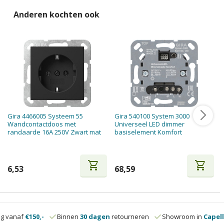
Anderen kochten ook
Gira 4466005 Systeem 55
Gira 540100 System 3000
Wandcontactdoos met
Universeel LED dimmer
randaarde 16A 250V Zwart mat
basiselement Komfort
shopping_cart
shopping_cart
6,53
68,59
ng vanaf
€150,-
Binnen
30 dagen
retourneren
Showroom in
Capell