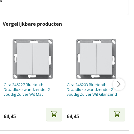
6
Vergelijkbare producten
Gira 246227 Bluetooth
Gira 246203 Bluetooth
Gi
Draadloze wandzender 2-
Draadloze wandzender 2-
D
voudig Zuiver Wit Mat
voudig Zuiver Wit Glanzend
vo
shopping_cart
shopping_cart
64,45
64,45
6