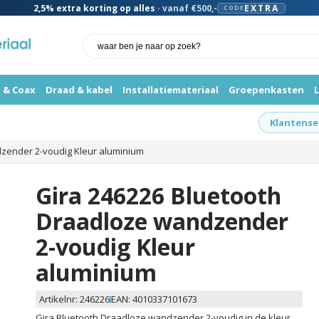
2,5%
extra korting op alles
· vanaf €500,-
EXTRA
CODE
 & Coax
Draad & kabel
Installatiemateriaal
Groepenkasten
Klantense
zender 2-voudig Kleur aluminium
Gira 246226 Bluetooth
Draadloze wandzender
2-voudig Kleur
aluminium
Artikelnr:
246226
EAN:
4010337101673
Gira Bluetooth Draadloze wandzender 2-voudig in de kleur