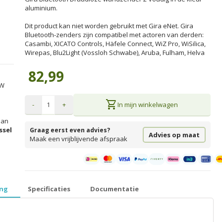
aluminium.
Dit product kan niet worden gebruikt met Gira eNet. Gira
Bluetooth-zenders zijn compatibel met actoren van derden:
Casambi, XICATO Controls, Häfele Connect, WiZ Pro, WiSilica,
Wirepas, Blu2Light (Vossloh Schwabe), Aruba, Fulham, Helva
82,99
TW
shopping_cart
-
+
In mijn winkelwagen
an
ssel
Graag eerst even advies?
Advies op maat
Maak een vrijblijvende afspraak
prijzen inclusief 21% BTW │ €5,99 verzendkosten │ gratis verzend
ing
Specificaties
Documentatie