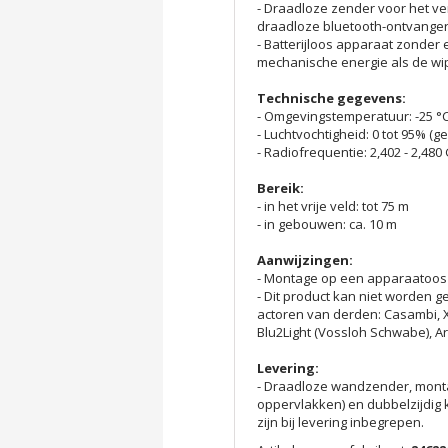
- Draadloze zender voor het v
draadloze bluetooth-ontvanger.
- Batterijloos apparaat zonder
mechanische energie als de wi
Technische gegevens:
- Omgevingstemperatuur: -25 °C 
- Luchtvochtigheid: 0 tot 95% (
- Radiofrequentie: 2,402 - 2,480
Bereik:
- in het vrije veld: tot 75 m
- in gebouwen: ca. 10 m
Aanwijzingen:
- Montage op een apparaatoos 
- Dit product kan niet worden g
actoren van derden: Casambi, XI
Blu2Light (Vossloh Schwabe), A
Levering:
- Draadloze wandzender, montag
oppervlakken) en dubbelzijdig
zijn bij levering inbegrepen.