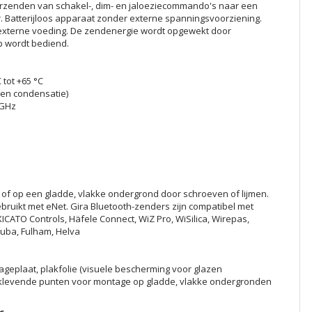
erzenden van schakel-, dim- en jaloeziecommando's naar een
 Batterijloos apparaat zonder externe spanningsvoorziening.
 externe voeding. De zendenergie wordt opgewekt door
p wordt bediend.
tot +65 °C
geen condensatie)
 GHz
of op een gladde, vlakke ondergrond door schroeven of lijmen.
ebruikt met eNet. Gira Bluetooth-zenders zijn compatibel met
CATO Controls, Häfele Connect, WiZ Pro, WiSilica, Wirepas,
ruba, Fulham, Helva
eplaat, plakfolie (visuele bescherming voor glazen
 klevende punten voor montage op gladde, vlakke ondergronden