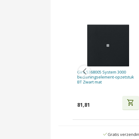
Gira 5368005 System 3000
bedieningselement-opzetstuk
BT Zwart mat
shopping_cart
81,81
Gratis verzendi