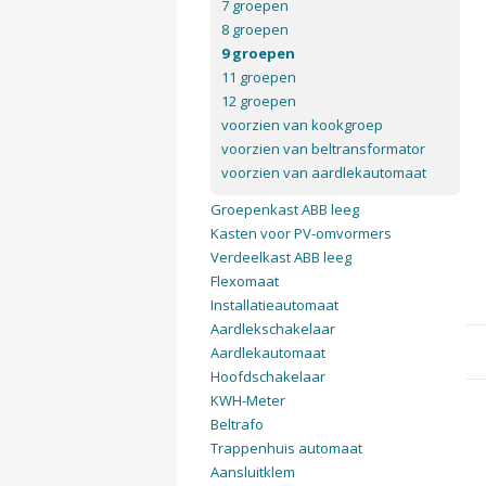
7 groepen
8 groepen
9 groepen
11 groepen
12 groepen
voorzien van kookgroep
voorzien van beltransformator
voorzien van aardlekautomaat
Groepenkast ABB leeg
Kasten voor PV-omvormers
Verdeelkast ABB leeg
Flexomaat
Installatieautomaat
Aardlekschakelaar
Aardlekautomaat
Hoofdschakelaar
KWH-Meter
Beltrafo
Trappenhuis automaat
Aansluitklem