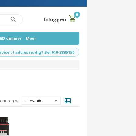
0
shopping_cart
search
Inloggen
LED dimmer
Meer
rvice
of
advies nodig? Bel 010-3335150
view_list
orteren op