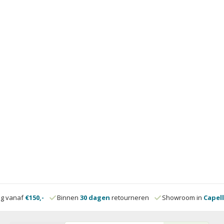
ng vanaf
€150,-
Binnen
30 dagen
retourneren
Showroom in
Capell