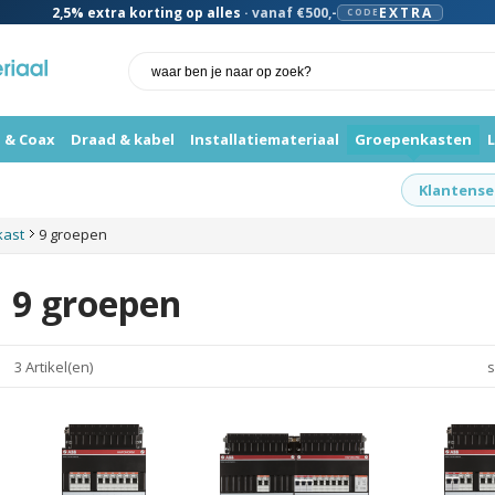
2,5%
extra korting op alles
· vanaf €500,-
EXTRA
CODE
 & Coax
Draad & kabel
Installatiemateriaal
Groepenkasten
Klantense
kast
9 groepen
9 groepen
3 Artikel(en)
s