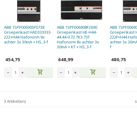
ABB 1SPF006905F0738
ABB 1SPF006908F2690
ABB 1SPF0069
Groepenkast HAD333333-
Groepenkast HE-H44-
Groepenkast 
222+H44 Hafonorm 9x
44.44-0.72.7K3.73T
222F+H44 Haf
achter 3x 30mA + HS, 3-f
Hafonorm 8x achter 3x
achter 3x 30mA 
30mA + KT + HS, 3-f
f
454,75
648,99
480,75
shopping_cart
shopping_cart
−
+
−
+
−
+
3 Artikel(en)
s