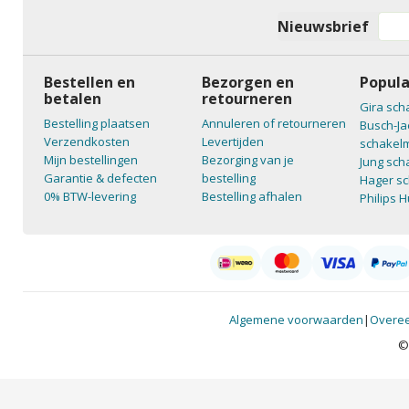
Nieuwsbrief
Bestellen en
Bezorgen en
Popula
betalen
retourneren
Gira sch
Bestelling plaatsen
Annuleren of retourneren
Busch-Ja
Verzendkosten
Levertijden
schakelm
Mijn bestellingen
Bezorging van je
Jung sch
Garantie & defecten
bestelling
Hager sc
0% BTW-levering
Bestelling afhalen
Philips 
Algemene voorwaarden
|
Overee
©