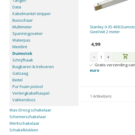
Tangen
Data
Kabelmantel stripper
Buisschaar
Multimeter
Stanley 0-35-458 Duimst
Geel/wit 2 meter
Spanningzoeker
Waterpas
4,99
Meetlint
Duimstok
shopping_cart
−
+
Schrijfhaak
Gratis verzending va
Buigbaren & trekveren
euro
Gatzaag
Beitel
Pur Foam pistool
Verlengkabelhaspel
1 Artikel(en)
Vakkendoos
Was-Droog schakelaar
Schemerschakelaar
Werkschakelaar
Schakelklokken